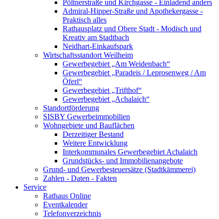
Pöltnerstraße und Kirchgasse - Einladend anders
Admiral-Hipper-Straße und Apothekergasse -
Praktisch alles
Rathausplatz und Obere Stadt - Modisch und
Kreativ am Stadtbach
Neidhart-Einkaufspark
Wirtschaftsstandort Weilheim
Gewerbegebiet „Am Weidenbach“
Gewerbegebiet „Paradeis / Leprosenweg / Am
Öferl“
Gewerbegebiet „Trifthof“
Gewerbegebiet „Achalaich“
Standortförderung
SISBY Gewerbeimmobilien
Wohngebiete und Bauflächen
Derzeitiger Bestand
Weitere Entwicklung
Interkommunales Gewerbegebiet Achalaich
Grundstücks- und Immobilienangebote
Grund- und Gewerbesteuersätze (Stadtkämmerei)
Zahlen - Daten - Fakten
Service
Rathaus Online
Eventkalender
Telefonverzeichnis