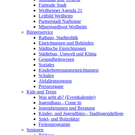
Fairtrade Stadt
Weilheimer Agenda 21
Leitbild Weilheim
Partnerstadt Narbonne
Minenjagdboot Weilheim
Bürgerservice
Rathaus, Stadtpolitik
Einrichtungen und Behörden
Städtische Einrichtungen
Städtebau, Umwelt und Klima
Gesundheitswesen
Soziales
Kinderbetreuungseinrichtungen
Schulen
Abfallentsorgung
Presseorgane
Kids und Teens
Was geht ab? (Eventkalender)
Jugendhaus - Come In
Jugendgruppen und Beratung
Kinder- und Jugendbüro - Stadtjugendpflege
Spiel- und Bolzplätze
Ferienprogramm
Senioren