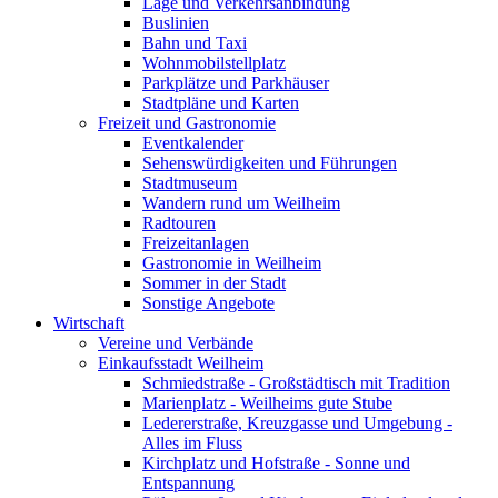
Lage und Verkehrsanbindung
Buslinien
Bahn und Taxi
Wohnmobilstellplatz
Parkplätze und Parkhäuser
Stadtpläne und Karten
Freizeit und Gastronomie
Eventkalender
Sehenswürdigkeiten und Führungen
Stadtmuseum
Wandern rund um Weilheim
Radtouren
Freizeitanlagen
Gastronomie in Weilheim
Sommer in der Stadt
Sonstige Angebote
Wirtschaft
Vereine und Verbände
Einkaufsstadt Weilheim
Schmiedstraße - Großstädtisch mit Tradition
Marienplatz - Weilheims gute Stube
Ledererstraße, Kreuzgasse und Umgebung -
Alles im Fluss
Kirchplatz und Hofstraße - Sonne und
Entspannung