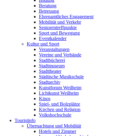
Bildung
Beratung
Betreuung
Ehrenamtliches Engagement
Mobilität und Verkehr
Seniorentreffpunkte
Sport und Bewegung
Eventkalender
Kultur und Sport
Veranstaltungen
Vereine und Verbände
Stadtbücherei
Stadtmuseum
Stadttheater
Städtische Musikschule
Stadtarchiv
Kunstforum Weilheim
Lichtkunst Weilheim
Kinos
Spiel- und Bolzplätze
Kirchen und Religion
Volkshochschule
Touristinfo
Übernachtung und Mobilität
Hotels und Zimmer