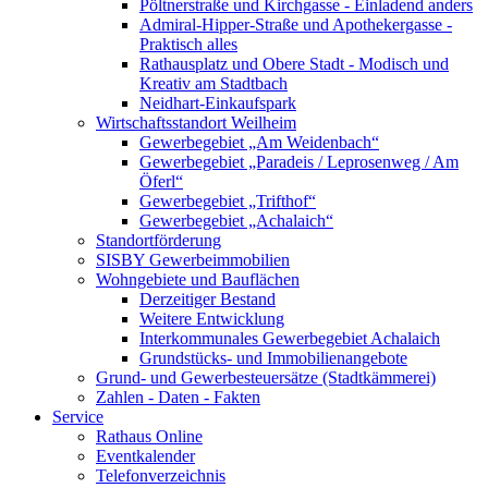
Pöltnerstraße und Kirchgasse - Einladend anders
Admiral-Hipper-Straße und Apothekergasse -
Praktisch alles
Rathausplatz und Obere Stadt - Modisch und
Kreativ am Stadtbach
Neidhart-Einkaufspark
Wirtschaftsstandort Weilheim
Gewerbegebiet „Am Weidenbach“
Gewerbegebiet „Paradeis / Leprosenweg / Am
Öferl“
Gewerbegebiet „Trifthof“
Gewerbegebiet „Achalaich“
Standortförderung
SISBY Gewerbeimmobilien
Wohngebiete und Bauflächen
Derzeitiger Bestand
Weitere Entwicklung
Interkommunales Gewerbegebiet Achalaich
Grundstücks- und Immobilienangebote
Grund- und Gewerbesteuersätze (Stadtkämmerei)
Zahlen - Daten - Fakten
Service
Rathaus Online
Eventkalender
Telefonverzeichnis