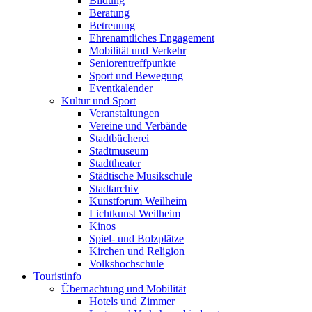
Bildung
Beratung
Betreuung
Ehrenamtliches Engagement
Mobilität und Verkehr
Seniorentreffpunkte
Sport und Bewegung
Eventkalender
Kultur und Sport
Veranstaltungen
Vereine und Verbände
Stadtbücherei
Stadtmuseum
Stadttheater
Städtische Musikschule
Stadtarchiv
Kunstforum Weilheim
Lichtkunst Weilheim
Kinos
Spiel- und Bolzplätze
Kirchen und Religion
Volkshochschule
Touristinfo
Übernachtung und Mobilität
Hotels und Zimmer