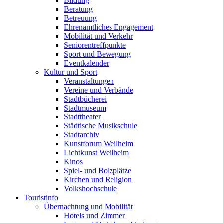
Bildung
Beratung
Betreuung
Ehrenamtliches Engagement
Mobilität und Verkehr
Seniorentreffpunkte
Sport und Bewegung
Eventkalender
Kultur und Sport
Veranstaltungen
Vereine und Verbände
Stadtbücherei
Stadtmuseum
Stadttheater
Städtische Musikschule
Stadtarchiv
Kunstforum Weilheim
Lichtkunst Weilheim
Kinos
Spiel- und Bolzplätze
Kirchen und Religion
Volkshochschule
Touristinfo
Übernachtung und Mobilität
Hotels und Zimmer