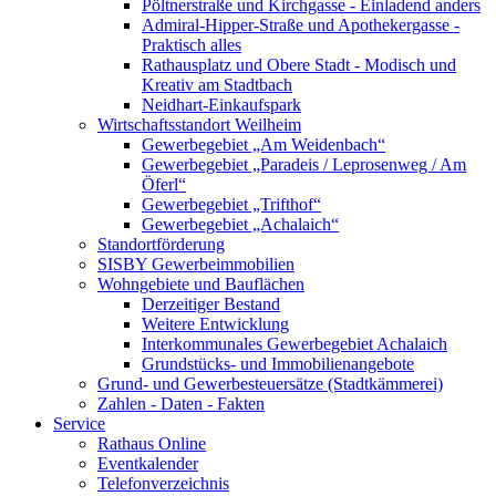
Pöltnerstraße und Kirchgasse - Einladend anders
Admiral-Hipper-Straße und Apothekergasse -
Praktisch alles
Rathausplatz und Obere Stadt - Modisch und
Kreativ am Stadtbach
Neidhart-Einkaufspark
Wirtschaftsstandort Weilheim
Gewerbegebiet „Am Weidenbach“
Gewerbegebiet „Paradeis / Leprosenweg / Am
Öferl“
Gewerbegebiet „Trifthof“
Gewerbegebiet „Achalaich“
Standortförderung
SISBY Gewerbeimmobilien
Wohngebiete und Bauflächen
Derzeitiger Bestand
Weitere Entwicklung
Interkommunales Gewerbegebiet Achalaich
Grundstücks- und Immobilienangebote
Grund- und Gewerbesteuersätze (Stadtkämmerei)
Zahlen - Daten - Fakten
Service
Rathaus Online
Eventkalender
Telefonverzeichnis