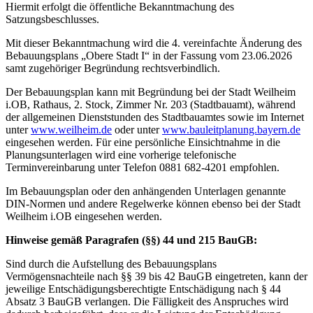
Hiermit erfolgt die öffentliche Bekanntmachung des
Satzungsbeschlusses.
Mit dieser Bekanntmachung wird die 4. vereinfachte Änderung des
Bebauungsplans „Obere Stadt
I
“ in der Fassung vom 23.06.2026
samt zugehöriger Begründung rechtsverbindlich.
Der Bebauungsplan kann mit Begründung bei der Stadt Weilheim
i.OB, Rathaus, 2. Stock, Zimmer Nr. 203 (Stadtbauamt), während
der allgemeinen Dienststunden des Stadtbauamtes sowie im Internet
unter
www.weilheim.de
oder unter
www.bauleitplanung.bayern.de
eingesehen werden. Für eine persönliche Einsichtnahme in die
Planungsunterlagen wird eine vorherige telefonische
Terminvereinbarung unter Telefon 0881 682-4201 empfohlen.
Im Bebauungsplan oder den anhängenden Unterlagen genannte
DIN-Normen und andere Regelwerke können ebenso bei der Stadt
Weilheim i.OB eingesehen werden.
Hinweise gemäß Paragrafen (§§) 44 und 215 BauGB:
Sind durch die Aufstellung des Bebauungsplans
Vermögensnachteile nach §§ 39 bis 42 BauGB eingetreten, kann der
jeweilige Entschädigungsberechtigte Entschädigung nach § 44
Absatz 3 BauGB verlangen. Die Fälligkeit des Anspruches wird