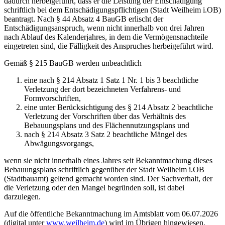
dadurch herbeigeführt, dass er die Leistung der Entschädigung
schriftlich bei dem Entschädigungspflichtigen (Stadt Weilheim i.OB)
beantragt. Nach § 44 Absatz 4 BauGB erlischt der
Entschädigungsanspruch, wenn nicht innerhalb von drei Jahren
nach Ablauf des Kalenderjahres, in dem die Vermögensnachteile
eingetreten sind, die Fälligkeit des Anspruches herbeigeführt wird.
Gemäß § 215 BauGB werden unbeachtlich
eine nach § 214 Absatz 1 Satz 1 Nr. 1 bis 3 beachtliche
Verletzung der dort bezeichneten Verfahrens- und
Formvorschriften,
eine unter Berücksichtigung des § 214 Absatz 2 beachtliche
Verletzung der Vorschriften über das Verhältnis des
Bebauungsplans und des Flächennutzungsplans und
nach § 214 Absatz 3 Satz 2 beachtliche Mängel des
Abwägungsvorgangs,
wenn sie nicht innerhalb eines Jahres seit Bekanntmachung dieses
Bebauungsplans schriftlich gegenüber der Stadt Weilheim i.OB
(Stadtbauamt) geltend gemacht worden sind. Der Sachverhalt, der
die Verletzung oder den Mangel begründen soll, ist dabei
darzulegen.
Auf die öffentliche Bekanntmachung im Amtsblatt vom 06.07.2026
(digital unter
www.weilheim.de
) wird im Übrigen hingewiesen.