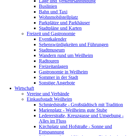
Lage und Verkehrsanbindung
Buslinien
Bahn und Taxi
Wohnmobilstellplatz
Parkplätze und Parkhäuser
Stadtpläne und Karten
Freizeit und Gastronomie
Eventkalender
Sehenswürdigkeiten und Führungen
Stadtmuseum
Wandern rund um Weilheim
Radtouren
Freizeitanlagen
Gastronomie in Weilheim
Sommer in der Stadt
Sonstige Angebote
Wirtschaft
Vereine und Verbände
Einkaufsstadt Weilheim
Schmiedstraße - Großstädtisch mit Tradition
Marienplatz - Weilheims gute Stube
Ledererstraße, Kreuzgasse und Umgebung -
Alles im Fluss
Kirchplatz und Hofstraße - Sonne und
Entspannung