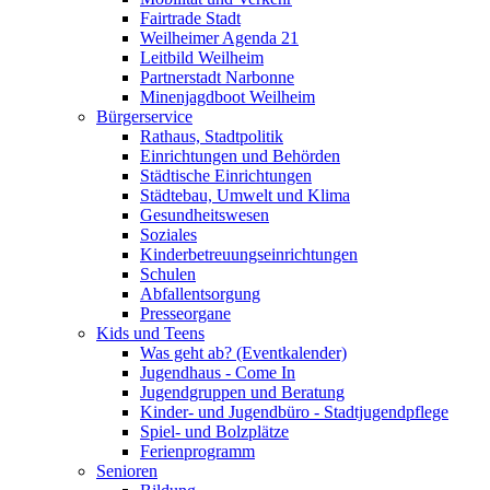
Fairtrade Stadt
Weilheimer Agenda 21
Leitbild Weilheim
Partnerstadt Narbonne
Minenjagdboot Weilheim
Bürgerservice
Rathaus, Stadtpolitik
Einrichtungen und Behörden
Städtische Einrichtungen
Städtebau, Umwelt und Klima
Gesundheitswesen
Soziales
Kinderbetreuungseinrichtungen
Schulen
Abfallentsorgung
Presseorgane
Kids und Teens
Was geht ab? (Eventkalender)
Jugendhaus - Come In
Jugendgruppen und Beratung
Kinder- und Jugendbüro - Stadtjugendpflege
Spiel- und Bolzplätze
Ferienprogramm
Senioren