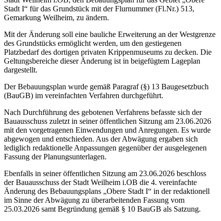
Stadt
I
“ für das Grundstück mit der Flurnummer (Fl.Nr.) 513,
Gemarkung Weilheim, zu ändern.
Mit der Änderung soll eine bauliche Erweiterung an der Westgrenze
des Grundstücks ermöglicht werden, um den gestiegenen
Platzbedarf des dortigen privaten Krippenmuseums zu decken. Die
Geltungsbereiche dieser Änderung ist in beigefügtem Lageplan
dargestellt.
Der Bebauungsplan wurde gemäß Paragraf (§) 13 Baugesetzbuch
(BauGB) im vereinfachten Verfahren durchgeführt.
Nach Durchführung des gebotenen Verfahrens befasste sich der
Bauausschuss zuletzt in seiner öffentlichen Sitzung am 23.06.2026
mit den vorgetragenen Einwendungen und Anregungen. Es wurde
abgewogen und entschieden. Aus der Abwägung ergaben sich
lediglich redaktionelle Anpassungen gegenüber der ausgelegenen
Fassung der Planungsunterlagen.
Ebenfalls in seiner öffentlichen Sitzung am 23.06.2026 beschloss
der Bauausschuss der Stadt Weilheim i.OB die 4. vereinfachte
Änderung des Bebauungsplans „Obere Stadt
I
“ in der redaktionell
im Sinne der Abwägung zu überarbeitenden Fassung vom
25.03.2026 samt Begründung gemäß § 10 BauGB als Satzung.