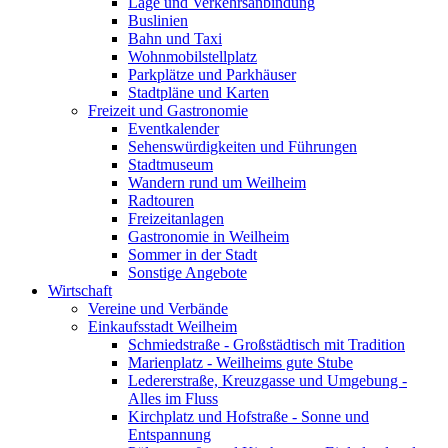
Lage und Verkehrsanbindung
Buslinien
Bahn und Taxi
Wohnmobilstellplatz
Parkplätze und Parkhäuser
Stadtpläne und Karten
Freizeit und Gastronomie
Eventkalender
Sehenswürdigkeiten und Führungen
Stadtmuseum
Wandern rund um Weilheim
Radtouren
Freizeitanlagen
Gastronomie in Weilheim
Sommer in der Stadt
Sonstige Angebote
Wirtschaft
Vereine und Verbände
Einkaufsstadt Weilheim
Schmiedstraße - Großstädtisch mit Tradition
Marienplatz - Weilheims gute Stube
Ledererstraße, Kreuzgasse und Umgebung -
Alles im Fluss
Kirchplatz und Hofstraße - Sonne und
Entspannung