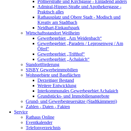
Pöltnerstraße und Kirchgasse - Einladend anders
Admiral-Hipper-Straße und Apothekergasse -
Praktisch alles
Rathausplatz und Obere Stadt - Modisch und
Kreativ am Stadtbach
Neidhart-Einkaufspark
Wirtschaftsstandort Weilheim
Gewerbegebiet „Am Weidenbach“
Gewerbegebiet „Paradeis / Leprosenweg / Am
Öferl“
Gewerbegebiet „Trifthof“
Gewerbegebiet „Achalaich“
Standortförderung
SISBY Gewerbeimmobilien
Wohngebiete und Bauflächen
Derzeitiger Bestand
Weitere Entwicklung
Interkommunales Gewerbegebiet Achalaich
Grundstücks- und Immobilienangebote
Grund- und Gewerbesteuersätze (Stadtkämmerei)
Zahlen - Daten - Fakten
Service
Rathaus Online
Eventkalender
Telefonverzeichnis