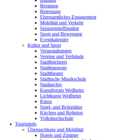
Bildung
Beratung
Betreuung
Ehrenamtliches Engagement
Mobilität und Verkehr
Seniorentreffpunkte
Sport und Bewegung
Eventkalender
Kultur und Sport
Veranstaltungen
Vereine und Verbände
Stadtbücherei
Stadtmuseum
Stadttheater
Städtische Musikschule
Stadtarchiv
Kunstforum Weilheim
Lichtkunst Weilheim
Kinos
Spiel- und Bolzplätze
Kirchen und Religion
Volkshochschule
Touristinfo
Übernachtung und Mobilität
Hotels und Zimmer