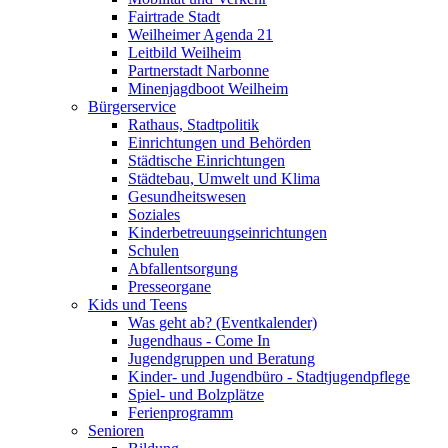
Fairtrade Stadt
Weilheimer Agenda 21
Leitbild Weilheim
Partnerstadt Narbonne
Minenjagdboot Weilheim
Bürgerservice
Rathaus, Stadtpolitik
Einrichtungen und Behörden
Städtische Einrichtungen
Städtebau, Umwelt und Klima
Gesundheitswesen
Soziales
Kinderbetreuungseinrichtungen
Schulen
Abfallentsorgung
Presseorgane
Kids und Teens
Was geht ab? (Eventkalender)
Jugendhaus - Come In
Jugendgruppen und Beratung
Kinder- und Jugendbüro - Stadtjugendpflege
Spiel- und Bolzplätze
Ferienprogramm
Senioren