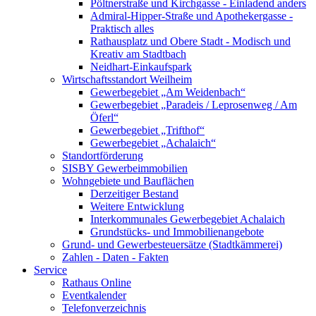
Pöltnerstraße und Kirchgasse - Einladend anders
Admiral-Hipper-Straße und Apothekergasse -
Praktisch alles
Rathausplatz und Obere Stadt - Modisch und
Kreativ am Stadtbach
Neidhart-Einkaufspark
Wirtschaftsstandort Weilheim
Gewerbegebiet „Am Weidenbach“
Gewerbegebiet „Paradeis / Leprosenweg / Am
Öferl“
Gewerbegebiet „Trifthof“
Gewerbegebiet „Achalaich“
Standortförderung
SISBY Gewerbeimmobilien
Wohngebiete und Bauflächen
Derzeitiger Bestand
Weitere Entwicklung
Interkommunales Gewerbegebiet Achalaich
Grundstücks- und Immobilienangebote
Grund- und Gewerbesteuersätze (Stadtkämmerei)
Zahlen - Daten - Fakten
Service
Rathaus Online
Eventkalender
Telefonverzeichnis