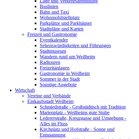
Lage und Verkehrsanbindung
Buslinien
Bahn und Taxi
Wohnmobilstellplatz
Parkplätze und Parkhäuser
Stadtpläne und Karten
Freizeit und Gastronomie
Eventkalender
Sehenswürdigkeiten und Führungen
Stadtmuseum
Wandern rund um Weilheim
Radtouren
Freizeitanlagen
Gastronomie in Weilheim
Sommer in der Stadt
Sonstige Angebote
Wirtschaft
Vereine und Verbände
Einkaufsstadt Weilheim
Schmiedstraße - Großstädtisch mit Tradition
Marienplatz - Weilheims gute Stube
Ledererstraße, Kreuzgasse und Umgebung -
Alles im Fluss
Kirchplatz und Hofstraße - Sonne und
Entspannung