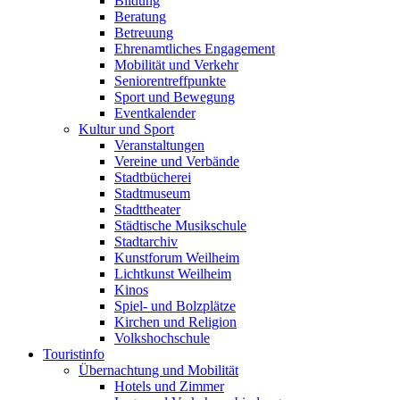
Bildung
Beratung
Betreuung
Ehrenamtliches Engagement
Mobilität und Verkehr
Seniorentreffpunkte
Sport und Bewegung
Eventkalender
Kultur und Sport
Veranstaltungen
Vereine und Verbände
Stadtbücherei
Stadtmuseum
Stadttheater
Städtische Musikschule
Stadtarchiv
Kunstforum Weilheim
Lichtkunst Weilheim
Kinos
Spiel- und Bolzplätze
Kirchen und Religion
Volkshochschule
Touristinfo
Übernachtung und Mobilität
Hotels und Zimmer