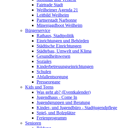
Fairtrade Stadt
Weilheimer Agenda 21
Leitbild Weilheim
Partnerstadt Narbonne
Minenjagdboot Weilheim
Bürgerservice
Rathaus, Stadtpolitik
Einrichtungen und Behörden
Städtische Einrichtungen
Städtebau, Umwelt und Klima
Gesundheitswesen
Soziales
Kinderbetreuungseinrichtungen
Schulen
Abfallentsorgung
Presseorgane
Kids und Teens
Was geht ab? (Eventkalender)
Jugendhaus - Come In
Jugendgruppen und Beratung
Kinder- und Jugendbüro - Stadtjugendpflege
Spiel- und Bolzplätze
Ferienprogramm
Senioren