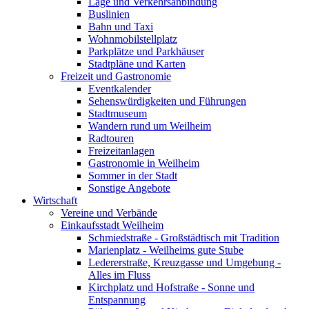
Lage und Verkehrsanbindung
Buslinien
Bahn und Taxi
Wohnmobilstellplatz
Parkplätze und Parkhäuser
Stadtpläne und Karten
Freizeit und Gastronomie
Eventkalender
Sehenswürdigkeiten und Führungen
Stadtmuseum
Wandern rund um Weilheim
Radtouren
Freizeitanlagen
Gastronomie in Weilheim
Sommer in der Stadt
Sonstige Angebote
Wirtschaft
Vereine und Verbände
Einkaufsstadt Weilheim
Schmiedstraße - Großstädtisch mit Tradition
Marienplatz - Weilheims gute Stube
Ledererstraße, Kreuzgasse und Umgebung -
Alles im Fluss
Kirchplatz und Hofstraße - Sonne und
Entspannung