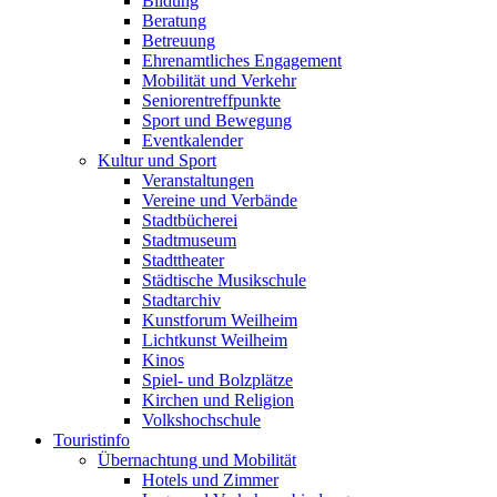
Bildung
Beratung
Betreuung
Ehrenamtliches Engagement
Mobilität und Verkehr
Seniorentreffpunkte
Sport und Bewegung
Eventkalender
Kultur und Sport
Veranstaltungen
Vereine und Verbände
Stadtbücherei
Stadtmuseum
Stadttheater
Städtische Musikschule
Stadtarchiv
Kunstforum Weilheim
Lichtkunst Weilheim
Kinos
Spiel- und Bolzplätze
Kirchen und Religion
Volkshochschule
Touristinfo
Übernachtung und Mobilität
Hotels und Zimmer