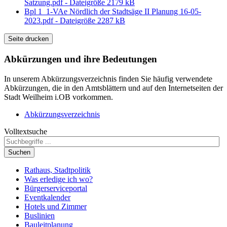
Satzung.pdf - Dateigröße 2179 kB
Bpl 1_1-VAe Nördlich der Stadtsäge II Planung 16-05-
2023.pdf - Dateigröße 2287 kB
Seite drucken
Abkürzungen
und ihre Bedeutungen
In unserem Abkürzungsverzeichnis finden Sie häufig verwendete
Abkürzungen, die in den Amtsblättern und auf den Internetseiten der
Stadt Weilheim i.OB vorkommen.
Abkürzungsverzeichnis
Volltextsuche
Suchen
Rathaus, Stadtpolitik
Was erledige ich wo?
Bürgerserviceportal
Eventkalender
Hotels und Zimmer
Buslinien
Bauleitplanung