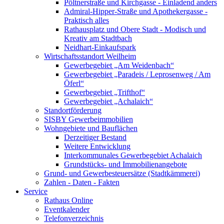
Pöltnerstraße und Kirchgasse - Einladend anders
Admiral-Hipper-Straße und Apothekergasse -
Praktisch alles
Rathausplatz und Obere Stadt - Modisch und
Kreativ am Stadtbach
Neidhart-Einkaufspark
Wirtschaftsstandort Weilheim
Gewerbegebiet „Am Weidenbach“
Gewerbegebiet „Paradeis / Leprosenweg / Am
Öferl“
Gewerbegebiet „Trifthof“
Gewerbegebiet „Achalaich“
Standortförderung
SISBY Gewerbeimmobilien
Wohngebiete und Bauflächen
Derzeitiger Bestand
Weitere Entwicklung
Interkommunales Gewerbegebiet Achalaich
Grundstücks- und Immobilienangebote
Grund- und Gewerbesteuersätze (Stadtkämmerei)
Zahlen - Daten - Fakten
Service
Rathaus Online
Eventkalender
Telefonverzeichnis