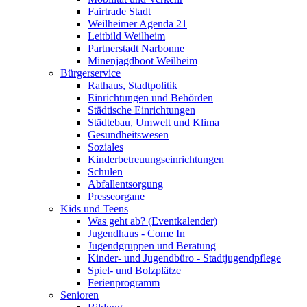
Fairtrade Stadt
Weilheimer Agenda 21
Leitbild Weilheim
Partnerstadt Narbonne
Minenjagdboot Weilheim
Bürgerservice
Rathaus, Stadtpolitik
Einrichtungen und Behörden
Städtische Einrichtungen
Städtebau, Umwelt und Klima
Gesundheitswesen
Soziales
Kinderbetreuungseinrichtungen
Schulen
Abfallentsorgung
Presseorgane
Kids und Teens
Was geht ab? (Eventkalender)
Jugendhaus - Come In
Jugendgruppen und Beratung
Kinder- und Jugendbüro - Stadtjugendpflege
Spiel- und Bolzplätze
Ferienprogramm
Senioren