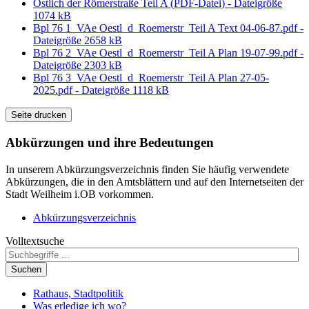
Östlich der Römerstraße Teil A (PDF-Datei) - Dateigröße
1074 kB
Bpl 76 1_VAe Oestl_d_Roemerstr_Teil A Text 04-06-87.pdf -
Dateigröße 2658 kB
Bpl 76 2_VAe Oestl_d_Roemerstr_Teil A Plan 19-07-99.pdf -
Dateigröße 2303 kB
Bpl 76 3_VAe Oestl_d_Roemerstr_Teil A Plan 27-05-
2025.pdf - Dateigröße 1118 kB
Seite drucken
Abkürzungen
und ihre Bedeutungen
In unserem Abkürzungsverzeichnis finden Sie häufig verwendete
Abkürzungen, die in den Amtsblättern und auf den Internetseiten der
Stadt Weilheim i.OB vorkommen.
Abkürzungsverzeichnis
Volltextsuche
Suchen
Rathaus, Stadtpolitik
Was erledige ich wo?