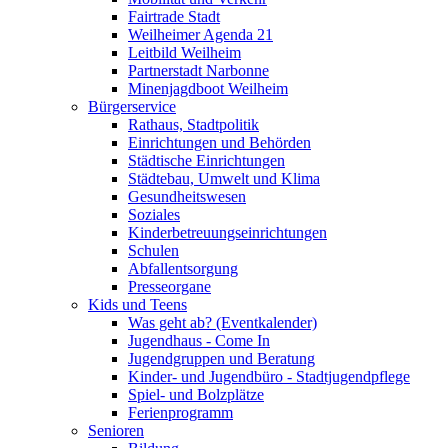
Fairtrade Stadt
Weilheimer Agenda 21
Leitbild Weilheim
Partnerstadt Narbonne
Minenjagdboot Weilheim
Bürgerservice
Rathaus, Stadtpolitik
Einrichtungen und Behörden
Städtische Einrichtungen
Städtebau, Umwelt und Klima
Gesundheitswesen
Soziales
Kinderbetreuungseinrichtungen
Schulen
Abfallentsorgung
Presseorgane
Kids und Teens
Was geht ab? (Eventkalender)
Jugendhaus - Come In
Jugendgruppen und Beratung
Kinder- und Jugendbüro - Stadtjugendpflege
Spiel- und Bolzplätze
Ferienprogramm
Senioren