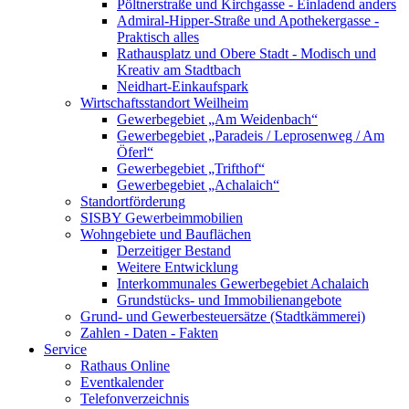
Pöltnerstraße und Kirchgasse - Einladend anders
Admiral-Hipper-Straße und Apothekergasse -
Praktisch alles
Rathausplatz und Obere Stadt - Modisch und
Kreativ am Stadtbach
Neidhart-Einkaufspark
Wirtschaftsstandort Weilheim
Gewerbegebiet „Am Weidenbach“
Gewerbegebiet „Paradeis / Leprosenweg / Am
Öferl“
Gewerbegebiet „Trifthof“
Gewerbegebiet „Achalaich“
Standortförderung
SISBY Gewerbeimmobilien
Wohngebiete und Bauflächen
Derzeitiger Bestand
Weitere Entwicklung
Interkommunales Gewerbegebiet Achalaich
Grundstücks- und Immobilienangebote
Grund- und Gewerbesteuersätze (Stadtkämmerei)
Zahlen - Daten - Fakten
Service
Rathaus Online
Eventkalender
Telefonverzeichnis