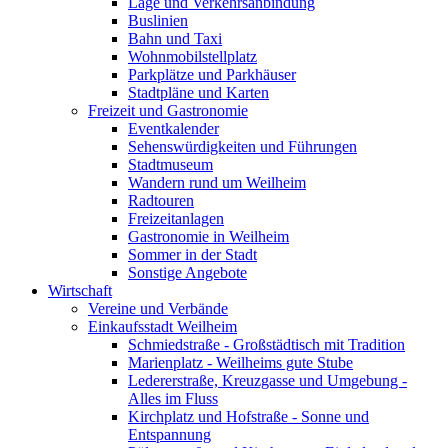
Lage und Verkehrsanbindung
Buslinien
Bahn und Taxi
Wohnmobilstellplatz
Parkplätze und Parkhäuser
Stadtpläne und Karten
Freizeit und Gastronomie
Eventkalender
Sehenswürdigkeiten und Führungen
Stadtmuseum
Wandern rund um Weilheim
Radtouren
Freizeitanlagen
Gastronomie in Weilheim
Sommer in der Stadt
Sonstige Angebote
Wirtschaft
Vereine und Verbände
Einkaufsstadt Weilheim
Schmiedstraße - Großstädtisch mit Tradition
Marienplatz - Weilheims gute Stube
Ledererstraße, Kreuzgasse und Umgebung -
Alles im Fluss
Kirchplatz und Hofstraße - Sonne und
Entspannung