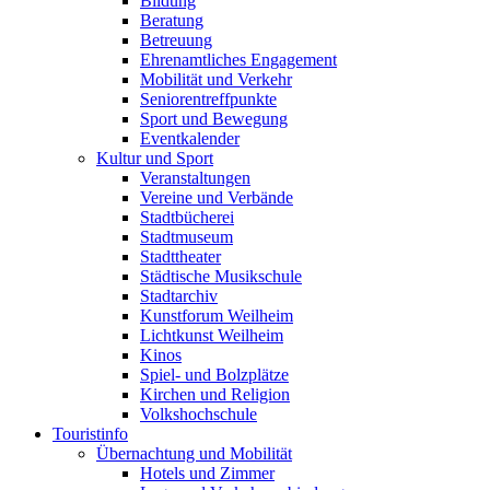
Bildung
Beratung
Betreuung
Ehrenamtliches Engagement
Mobilität und Verkehr
Seniorentreffpunkte
Sport und Bewegung
Eventkalender
Kultur und Sport
Veranstaltungen
Vereine und Verbände
Stadtbücherei
Stadtmuseum
Stadttheater
Städtische Musikschule
Stadtarchiv
Kunstforum Weilheim
Lichtkunst Weilheim
Kinos
Spiel- und Bolzplätze
Kirchen und Religion
Volkshochschule
Touristinfo
Übernachtung und Mobilität
Hotels und Zimmer