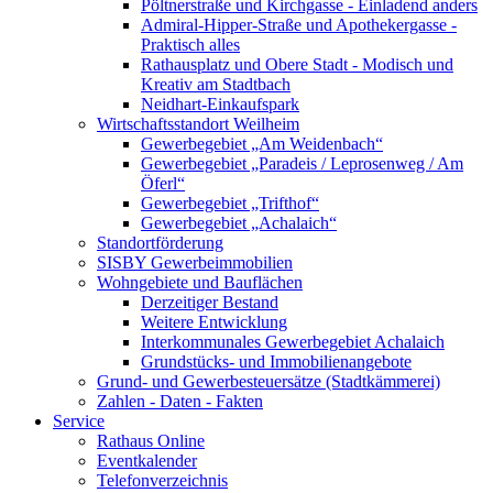
Pöltnerstraße und Kirchgasse - Einladend anders
Admiral-Hipper-Straße und Apothekergasse -
Praktisch alles
Rathausplatz und Obere Stadt - Modisch und
Kreativ am Stadtbach
Neidhart-Einkaufspark
Wirtschaftsstandort Weilheim
Gewerbegebiet „Am Weidenbach“
Gewerbegebiet „Paradeis / Leprosenweg / Am
Öferl“
Gewerbegebiet „Trifthof“
Gewerbegebiet „Achalaich“
Standortförderung
SISBY Gewerbeimmobilien
Wohngebiete und Bauflächen
Derzeitiger Bestand
Weitere Entwicklung
Interkommunales Gewerbegebiet Achalaich
Grundstücks- und Immobilienangebote
Grund- und Gewerbesteuersätze (Stadtkämmerei)
Zahlen - Daten - Fakten
Service
Rathaus Online
Eventkalender
Telefonverzeichnis