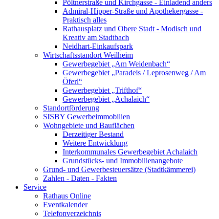
Pöltnerstraße und Kirchgasse - Einladend anders
Admiral-Hipper-Straße und Apothekergasse -
Praktisch alles
Rathausplatz und Obere Stadt - Modisch und
Kreativ am Stadtbach
Neidhart-Einkaufspark
Wirtschaftsstandort Weilheim
Gewerbegebiet „Am Weidenbach“
Gewerbegebiet „Paradeis / Leprosenweg / Am
Öferl“
Gewerbegebiet „Trifthof“
Gewerbegebiet „Achalaich“
Standortförderung
SISBY Gewerbeimmobilien
Wohngebiete und Bauflächen
Derzeitiger Bestand
Weitere Entwicklung
Interkommunales Gewerbegebiet Achalaich
Grundstücks- und Immobilienangebote
Grund- und Gewerbesteuersätze (Stadtkämmerei)
Zahlen - Daten - Fakten
Service
Rathaus Online
Eventkalender
Telefonverzeichnis