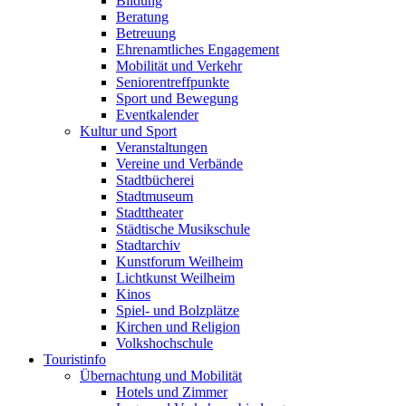
Bildung
Beratung
Betreuung
Ehrenamtliches Engagement
Mobilität und Verkehr
Seniorentreffpunkte
Sport und Bewegung
Eventkalender
Kultur und Sport
Veranstaltungen
Vereine und Verbände
Stadtbücherei
Stadtmuseum
Stadttheater
Städtische Musikschule
Stadtarchiv
Kunstforum Weilheim
Lichtkunst Weilheim
Kinos
Spiel- und Bolzplätze
Kirchen und Religion
Volkshochschule
Touristinfo
Übernachtung und Mobilität
Hotels und Zimmer