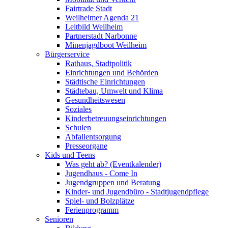
Fairtrade Stadt
Weilheimer Agenda 21
Leitbild Weilheim
Partnerstadt Narbonne
Minenjagdboot Weilheim
Bürgerservice
Rathaus, Stadtpolitik
Einrichtungen und Behörden
Städtische Einrichtungen
Städtebau, Umwelt und Klima
Gesundheitswesen
Soziales
Kinderbetreuungseinrichtungen
Schulen
Abfallentsorgung
Presseorgane
Kids und Teens
Was geht ab? (Eventkalender)
Jugendhaus - Come In
Jugendgruppen und Beratung
Kinder- und Jugendbüro - Stadtjugendpflege
Spiel- und Bolzplätze
Ferienprogramm
Senioren