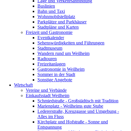
Lage und Verkehrsanbindung
Buslinien
Bahn und Taxi
Wohnmobilstellplatz
Parkplätze und Parkhäuser
Stadtpläne und Karten
Freizeit und Gastronomie
Eventkalender
Sehenswürdigkeiten und Führungen
Stadtmuseum
Wandern rund um Weilheim
Radtouren
Freizeitanlagen
Gastronomie in Weilheim
Sommer in der Stadt
Sonstige Angebote
Wirtschaft
Vereine und Verbände
Einkaufsstadt Weilheim
Schmiedstraße - Großstädtisch mit Tradition
Marienplatz - Weilheims gute Stube
Ledererstraße, Kreuzgasse und Umgebung -
Alles im Fluss
Kirchplatz und Hofstraße - Sonne und
Entspannung