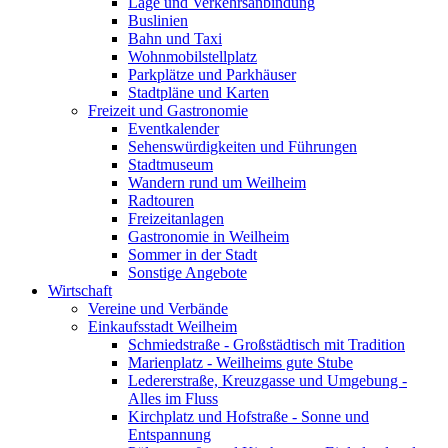
Lage und Verkehrsanbindung
Buslinien
Bahn und Taxi
Wohnmobilstellplatz
Parkplätze und Parkhäuser
Stadtpläne und Karten
Freizeit und Gastronomie
Eventkalender
Sehenswürdigkeiten und Führungen
Stadtmuseum
Wandern rund um Weilheim
Radtouren
Freizeitanlagen
Gastronomie in Weilheim
Sommer in der Stadt
Sonstige Angebote
Wirtschaft
Vereine und Verbände
Einkaufsstadt Weilheim
Schmiedstraße - Großstädtisch mit Tradition
Marienplatz - Weilheims gute Stube
Ledererstraße, Kreuzgasse und Umgebung -
Alles im Fluss
Kirchplatz und Hofstraße - Sonne und
Entspannung