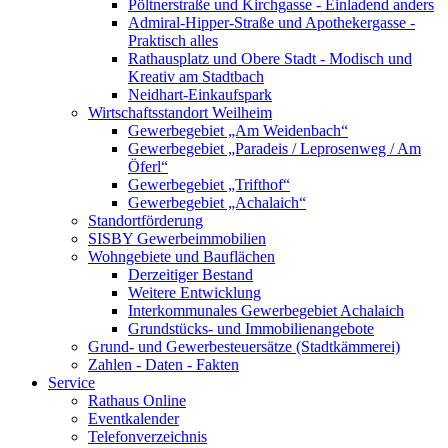
Pöltnerstraße und Kirchgasse - Einladend anders
Admiral-Hipper-Straße und Apothekergasse -
Praktisch alles
Rathausplatz und Obere Stadt - Modisch und
Kreativ am Stadtbach
Neidhart-Einkaufspark
Wirtschaftsstandort Weilheim
Gewerbegebiet „Am Weidenbach“
Gewerbegebiet „Paradeis / Leprosenweg / Am
Öferl“
Gewerbegebiet „Trifthof“
Gewerbegebiet „Achalaich“
Standortförderung
SISBY Gewerbeimmobilien
Wohngebiete und Bauflächen
Derzeitiger Bestand
Weitere Entwicklung
Interkommunales Gewerbegebiet Achalaich
Grundstücks- und Immobilienangebote
Grund- und Gewerbesteuersätze (Stadtkämmerei)
Zahlen - Daten - Fakten
Service
Rathaus Online
Eventkalender
Telefonverzeichnis