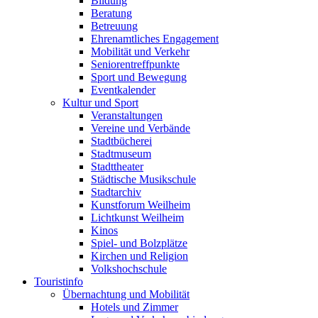
Bildung
Beratung
Betreuung
Ehrenamtliches Engagement
Mobilität und Verkehr
Seniorentreffpunkte
Sport und Bewegung
Eventkalender
Kultur und Sport
Veranstaltungen
Vereine und Verbände
Stadtbücherei
Stadtmuseum
Stadttheater
Städtische Musikschule
Stadtarchiv
Kunstforum Weilheim
Lichtkunst Weilheim
Kinos
Spiel- und Bolzplätze
Kirchen und Religion
Volkshochschule
Touristinfo
Übernachtung und Mobilität
Hotels und Zimmer