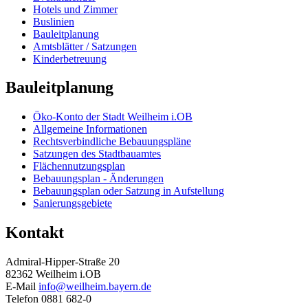
Hotels und Zimmer
Buslinien
Bauleitplanung
Amtsblätter / Satzungen
Kinderbetreuung
Bauleitplanung
Öko-Konto der Stadt Weilheim i.OB
Allgemeine Informationen
Rechtsverbindliche Bebauungspläne
Satzungen des Stadtbauamtes
Flächennutzungsplan
Bebauungsplan - Änderungen
Bebauungsplan oder Satzung in Aufstellung
Sanierungsgebiete
Kontakt
Admiral-Hipper-Straße 20
82362 Weilheim i.OB
E-Mail
info@weilheim.bayern.de
Telefon 0881 682-0