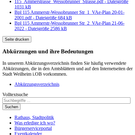
115_Ammerstrasse_Wessobrunner_Strasse.pdf - Dateigröße
1031 kB
Bpl 115 Ammerstr-Wessobrunner Str_1_VAe-Plan 20-01-
2001.pdf - Dateigröße 684 kB
Bpl 115 Ammerstr-Wessobrunner Str_2_VAe-Plan 21-06-
2022 - Dateigröße 2586 kB
Seite drucken
Abkürzungen
und ihre Bedeutungen
In unserem Abkürzungsverzeichnis finden Sie häufig verwendete
Abkürzungen, die in den Amtsblättern und auf den Internetseiten der
Stadt Weilheim i.OB vorkommen.
Abkürzungsverzeichnis
Volltextsuche
Suchen
Rathaus, Stadtpolitik
Was erledige ich wo?
Bürgerserviceportal
Eventkalender