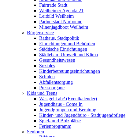
Fairtrade Stadt
Weilheimer Agenda 21
Leitbild Weilheim
Partnerstadt Narbonne
Minenjagdboot Weilheim
Bürgerservice
Rathaus, Stadtpolitik
Einrichtungen und Behörden
Städtische Einrichtungen
Städtebau, Umwelt und Klima
Gesundheitswesen
Soziales
Kinderbetreuungseinrichtungen
Schulen
Abfallentsorgung
Presseorgane
Kids und Teens
Was geht ab? (Eventkalender)
Jugendhaus - Come In
Jugendgruppen und Beratung
Kinder- und Jugendbüro - Stadtjugendpflege
Spiel- und Bolzplätze
Ferienprogramm
Senioren