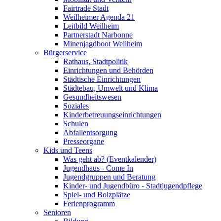
Fairtrade Stadt
Weilheimer Agenda 21
Leitbild Weilheim
Partnerstadt Narbonne
Minenjagdboot Weilheim
Bürgerservice
Rathaus, Stadtpolitik
Einrichtungen und Behörden
Städtische Einrichtungen
Städtebau, Umwelt und Klima
Gesundheitswesen
Soziales
Kinderbetreuungseinrichtungen
Schulen
Abfallentsorgung
Presseorgane
Kids und Teens
Was geht ab? (Eventkalender)
Jugendhaus - Come In
Jugendgruppen und Beratung
Kinder- und Jugendbüro - Stadtjugendpflege
Spiel- und Bolzplätze
Ferienprogramm
Senioren