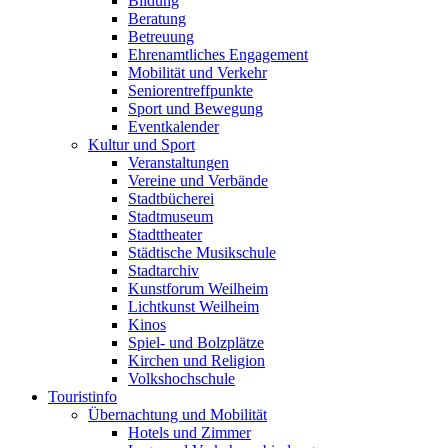
Bildung
Beratung
Betreuung
Ehrenamtliches Engagement
Mobilität und Verkehr
Seniorentreffpunkte
Sport und Bewegung
Eventkalender
Kultur und Sport
Veranstaltungen
Vereine und Verbände
Stadtbücherei
Stadtmuseum
Stadttheater
Städtische Musikschule
Stadtarchiv
Kunstforum Weilheim
Lichtkunst Weilheim
Kinos
Spiel- und Bolzplätze
Kirchen und Religion
Volkshochschule
Touristinfo
Übernachtung und Mobilität
Hotels und Zimmer