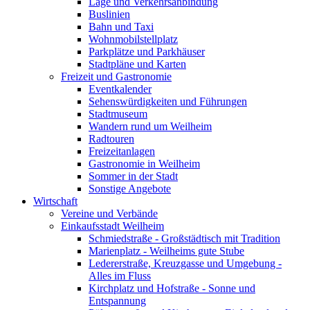
Lage und Verkehrsanbindung
Buslinien
Bahn und Taxi
Wohnmobilstellplatz
Parkplätze und Parkhäuser
Stadtpläne und Karten
Freizeit und Gastronomie
Eventkalender
Sehenswürdigkeiten und Führungen
Stadtmuseum
Wandern rund um Weilheim
Radtouren
Freizeitanlagen
Gastronomie in Weilheim
Sommer in der Stadt
Sonstige Angebote
Wirtschaft
Vereine und Verbände
Einkaufsstadt Weilheim
Schmiedstraße - Großstädtisch mit Tradition
Marienplatz - Weilheims gute Stube
Ledererstraße, Kreuzgasse und Umgebung -
Alles im Fluss
Kirchplatz und Hofstraße - Sonne und
Entspannung