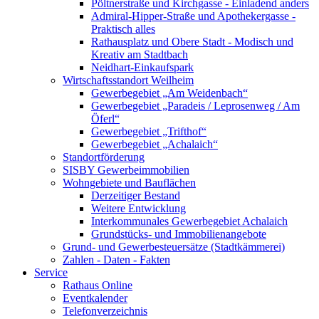
Pöltnerstraße und Kirchgasse - Einladend anders
Admiral-Hipper-Straße und Apothekergasse -
Praktisch alles
Rathausplatz und Obere Stadt - Modisch und
Kreativ am Stadtbach
Neidhart-Einkaufspark
Wirtschaftsstandort Weilheim
Gewerbegebiet „Am Weidenbach“
Gewerbegebiet „Paradeis / Leprosenweg / Am
Öferl“
Gewerbegebiet „Trifthof“
Gewerbegebiet „Achalaich“
Standortförderung
SISBY Gewerbeimmobilien
Wohngebiete und Bauflächen
Derzeitiger Bestand
Weitere Entwicklung
Interkommunales Gewerbegebiet Achalaich
Grundstücks- und Immobilienangebote
Grund- und Gewerbesteuersätze (Stadtkämmerei)
Zahlen - Daten - Fakten
Service
Rathaus Online
Eventkalender
Telefonverzeichnis