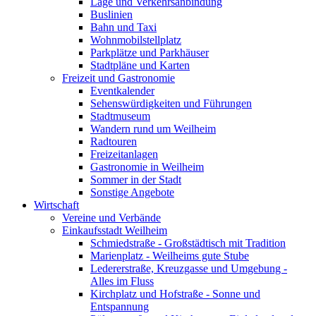
Lage und Verkehrsanbindung
Buslinien
Bahn und Taxi
Wohnmobilstellplatz
Parkplätze und Parkhäuser
Stadtpläne und Karten
Freizeit und Gastronomie
Eventkalender
Sehenswürdigkeiten und Führungen
Stadtmuseum
Wandern rund um Weilheim
Radtouren
Freizeitanlagen
Gastronomie in Weilheim
Sommer in der Stadt
Sonstige Angebote
Wirtschaft
Vereine und Verbände
Einkaufsstadt Weilheim
Schmiedstraße - Großstädtisch mit Tradition
Marienplatz - Weilheims gute Stube
Ledererstraße, Kreuzgasse und Umgebung -
Alles im Fluss
Kirchplatz und Hofstraße - Sonne und
Entspannung