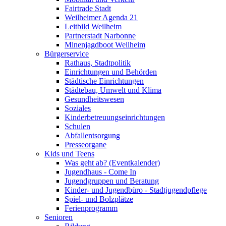
Fairtrade Stadt
Weilheimer Agenda 21
Leitbild Weilheim
Partnerstadt Narbonne
Minenjagdboot Weilheim
Bürgerservice
Rathaus, Stadtpolitik
Einrichtungen und Behörden
Städtische Einrichtungen
Städtebau, Umwelt und Klima
Gesundheitswesen
Soziales
Kinderbetreuungseinrichtungen
Schulen
Abfallentsorgung
Presseorgane
Kids und Teens
Was geht ab? (Eventkalender)
Jugendhaus - Come In
Jugendgruppen und Beratung
Kinder- und Jugendbüro - Stadtjugendpflege
Spiel- und Bolzplätze
Ferienprogramm
Senioren