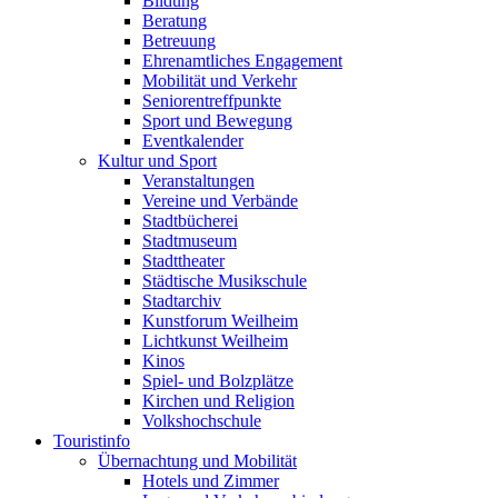
Bildung
Beratung
Betreuung
Ehrenamtliches Engagement
Mobilität und Verkehr
Seniorentreffpunkte
Sport und Bewegung
Eventkalender
Kultur und Sport
Veranstaltungen
Vereine und Verbände
Stadtbücherei
Stadtmuseum
Stadttheater
Städtische Musikschule
Stadtarchiv
Kunstforum Weilheim
Lichtkunst Weilheim
Kinos
Spiel- und Bolzplätze
Kirchen und Religion
Volkshochschule
Touristinfo
Übernachtung und Mobilität
Hotels und Zimmer