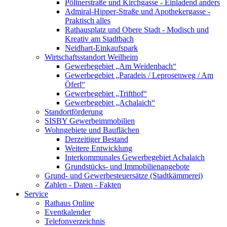
Pöltnerstraße und Kirchgasse - Einladend anders
Admiral-Hipper-Straße und Apothekergasse -
Praktisch alles
Rathausplatz und Obere Stadt - Modisch und
Kreativ am Stadtbach
Neidhart-Einkaufspark
Wirtschaftsstandort Weilheim
Gewerbegebiet „Am Weidenbach“
Gewerbegebiet „Paradeis / Leprosenweg / Am
Öferl“
Gewerbegebiet „Trifthof“
Gewerbegebiet „Achalaich“
Standortförderung
SISBY Gewerbeimmobilien
Wohngebiete und Bauflächen
Derzeitiger Bestand
Weitere Entwicklung
Interkommunales Gewerbegebiet Achalaich
Grundstücks- und Immobilienangebote
Grund- und Gewerbesteuersätze (Stadtkämmerei)
Zahlen - Daten - Fakten
Service
Rathaus Online
Eventkalender
Telefonverzeichnis