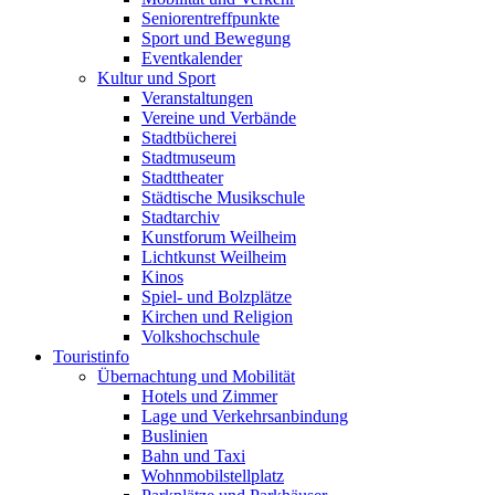
Seniorentreffpunkte
Sport und Bewegung
Eventkalender
Kultur und Sport
Veranstaltungen
Vereine und Verbände
Stadtbücherei
Stadtmuseum
Stadttheater
Städtische Musikschule
Stadtarchiv
Kunstforum Weilheim
Lichtkunst Weilheim
Kinos
Spiel- und Bolzplätze
Kirchen und Religion
Volkshochschule
Touristinfo
Übernachtung und Mobilität
Hotels und Zimmer
Lage und Verkehrsanbindung
Buslinien
Bahn und Taxi
Wohnmobilstellplatz