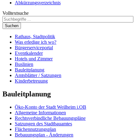
Abkürzungsverzeichnis
Volltextsuche
Suchen
Rathaus, Stadtpolitik
Was erledige ich wo?
Bürgerserviceportal
Eventkalender
Hotels und Zimmer
Buslinien
Bauleitplanung
Amtsblätter / Satzungen
Kinderbetreuung
Bauleitplanung
Öko-Konto der Stadt Weilheim i.OB
Allgemeine Informationen
Rechtsverbindliche Bebauungspläne
Satzungen des Stadtbauamtes
Flächennutzungsplan
Bebauungsplan - Änderungen