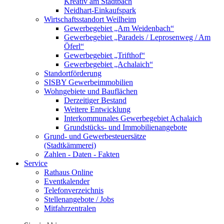
Kreativ am Stadtbach
Neidhart-Einkaufspark
Wirtschaftsstandort Weilheim
Gewerbegebiet „Am Weidenbach“
Gewerbegebiet „Paradeis / Leprosenweg / Am
Öferl“
Gewerbegebiet „Trifthof“
Gewerbegebiet „Achalaich“
Standortförderung
SISBY Gewerbeimmobilien
Wohngebiete und Bauflächen
Derzeitiger Bestand
Weitere Entwicklung
Interkommunales Gewerbegebiet Achalaich
Grundstücks- und Immobilienangebote
Grund- und Gewerbesteuersätze
(Stadtkämmerei)
Zahlen - Daten - Fakten
Service
Rathaus Online
Eventkalender
Telefonverzeichnis
Stellenangebote / Jobs
Mitfahrzentralen