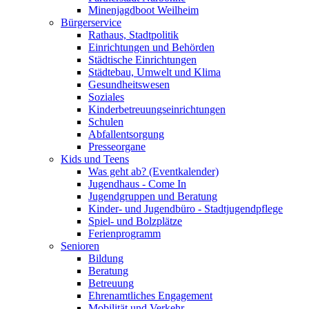
Minenjagdboot Weilheim
Bürgerservice
Rathaus, Stadtpolitik
Einrichtungen und Behörden
Städtische Einrichtungen
Städtebau, Umwelt und Klima
Gesundheitswesen
Soziales
Kinderbetreuungseinrichtungen
Schulen
Abfallentsorgung
Presseorgane
Kids und Teens
Was geht ab? (Eventkalender)
Jugendhaus - Come In
Jugendgruppen und Beratung
Kinder- und Jugendbüro - Stadtjugendpflege
Spiel- und Bolzplätze
Ferienprogramm
Senioren
Bildung
Beratung
Betreuung
Ehrenamtliches Engagement
Mobilität und Verkehr