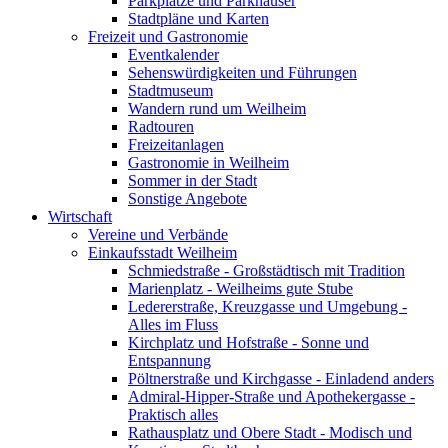
Parkplätze und Parkhäuser
Stadtpläne und Karten
Freizeit und Gastronomie
Eventkalender
Sehenswürdigkeiten und Führungen
Stadtmuseum
Wandern rund um Weilheim
Radtouren
Freizeitanlagen
Gastronomie in Weilheim
Sommer in der Stadt
Sonstige Angebote
Wirtschaft
Vereine und Verbände
Einkaufsstadt Weilheim
Schmiedstraße - Großstädtisch mit Tradition
Marienplatz - Weilheims gute Stube
Ledererstraße, Kreuzgasse und Umgebung -
Alles im Fluss
Kirchplatz und Hofstraße - Sonne und
Entspannung
Pöltnerstraße und Kirchgasse - Einladend anders
Admiral-Hipper-Straße und Apothekergasse -
Praktisch alles
Rathausplatz und Obere Stadt - Modisch und