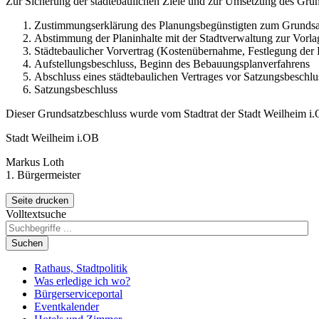
Zur Sicherung der städtebaulichen Ziele und zur Umsetzung des Grun
Zustimmungserklärung des Planungsbegünstigten zum Grundsa
Abstimmung der Planinhalte mit der Stadtverwaltung zur Vorlag
Städtebaulicher Vorvertrag (Kostenübernahme, Festlegung der 
Aufstellungsbeschluss, Beginn des Bebauungsplanverfahrens
Abschluss eines städtebaulichen Vertrages vor Satzungsbeschl
Satzungsbeschluss
Dieser Grundsatzbeschluss wurde vom Stadtrat der Stadt Weilheim i.
Stadt Weilheim i.OB
Markus Loth
1. Bürgermeister
Seite drucken
Volltextsuche
Suchen
Rathaus, Stadtpolitik
Was erledige ich wo?
Bürgerserviceportal
Eventkalender