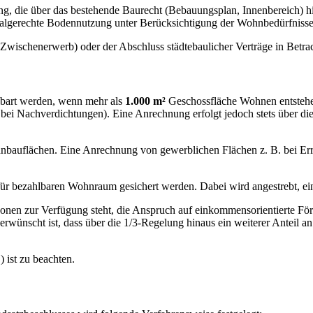
, die über das bestehende Baurecht (Bebauungsplan, Innenbereich) hi
zialgerechte Bodennutzung unter Berücksichtigung der Wohnbedürfnisse 
Zwischenerwerb) oder der Abschluss städtebaulicher Verträge in Betrac
nbart werden, wenn mehr als
1.000 m²
Geschossfläche Wohnen entstehen
. bei Nachverdichtungen). Eine Anrechnung erfolgt jedoch stets über d
bauflächen. Eine Anrechnung von gewerblichen Flächen z. B. bei Err
für bezahlbaren Wohnraum gesichert werden. Dabei wird angestrebt, e
rsonen zur Verfügung steht, die Anspruch auf einkommensorientierte Fö
rwünscht ist, dass über die 1/3-Regelung hinaus ein weiterer Anteil 
 ist zu beachten.