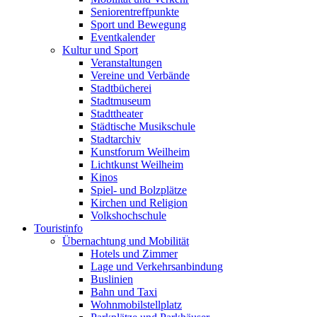
Seniorentreffpunkte
Sport und Bewegung
Eventkalender
Kultur und Sport
Veranstaltungen
Vereine und Verbände
Stadtbücherei
Stadtmuseum
Stadttheater
Städtische Musikschule
Stadtarchiv
Kunstforum Weilheim
Lichtkunst Weilheim
Kinos
Spiel- und Bolzplätze
Kirchen und Religion
Volkshochschule
Touristinfo
Übernachtung und Mobilität
Hotels und Zimmer
Lage und Verkehrsanbindung
Buslinien
Bahn und Taxi
Wohnmobilstellplatz