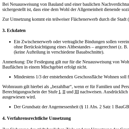
Bei Neuausweisung von Bauland und einer baulichen Nachverdichtung
sichergestellt ist, dass eine dem Wohl der Allgemeinheit dienende so
Zur Umsetzung kommt ein teilweiser Flächenerwerb durch die Stadt (
3. Eckdaten
Ein Zwischenerwerb oder vertragliche Bindungen sollen verei
ohne Berücksichtigung eines Altbestandes – angerechnet (z. B
(keine Aufteilung in verschiedene Bauabschnitte).
Anmerkung: Die Festlegung gilt nur für die Neuausweisung von Wohn
Bauflächen in einem Mischgebiet erfolgt nicht.
Mindestens 1/3 der entstehenden Geschossfläche Wohnen soll 
Wohnraum gilt hierbei als „bezahlbar“, wenn er für Familien und Pe
Berechtigungsschein der Stufe
I
,
II
und
III
nachweisen. Ausdrücklich e
ausgewiesen wird.
Der Grundsatz der Angemessenheit (§ 11 Abs. 2 Satz 1 BauGB)
4. Verfahrensrechtliche Umsetzung