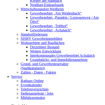
Kreativ am Stadtbach
Neidhart-Einkaufspark
Wirtschaftsstandort Weilheim
Gewerbegebiet „Am Weidenbach“
Gewerbegebiet „Paradeis / Leprosenweg / Am
Öferl“
Gewerbegebiet „Trifthof“
Gewerbegebiet „Achalaich“
Standortförderung
SISBY Gewerbeimmobilien
Wohngebiete und Bauflächen
Derzeitiger Bestand
Weitere Entwicklung
Interkommunales Gewerbegebiet Achalaich
Grundstücks- und Immobilienangebote
Grund- und Gewerbesteuersätze
(Stadtkämmerei)
Zahlen - Daten - Fakten
Service
Rathaus Online
Eventkalender
Telefonverzeichnis
Stellenangebote / Jobs
Mitfahrzentralen