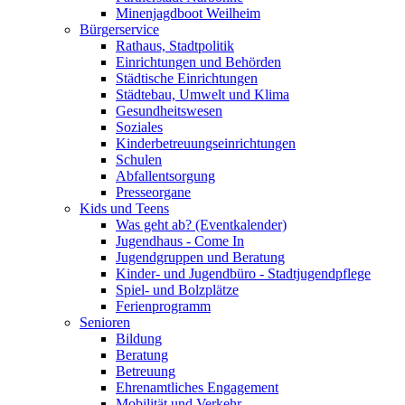
Minenjagdboot Weilheim
Bürgerservice
Rathaus, Stadtpolitik
Einrichtungen und Behörden
Städtische Einrichtungen
Städtebau, Umwelt und Klima
Gesundheitswesen
Soziales
Kinderbetreuungseinrichtungen
Schulen
Abfallentsorgung
Presseorgane
Kids und Teens
Was geht ab? (Eventkalender)
Jugendhaus - Come In
Jugendgruppen und Beratung
Kinder- und Jugendbüro - Stadtjugendpflege
Spiel- und Bolzplätze
Ferienprogramm
Senioren
Bildung
Beratung
Betreuung
Ehrenamtliches Engagement
Mobilität und Verkehr