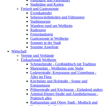
Parkplätze und Parkhäuser
Stadtpläne und Karten
Freizeit und Gastronomie
Eventkalender
Sehenswürdigkeiten und Führungen
Stadtmuseum
Wandern rund um Weilheim
Radtouren
Freizeitanlagen
Gastronomie in Weilheim
Sommer in der Stadt
Sonstige Angebote
Wirtschaft
Vereine und Verbände
Einkaufsstadt Weilheim
Schmiedstraße - Großstädtisch mit Tradition
Marienplatz - Weilheims gute Stube
Ledererstraße, Kreuzgasse und Umgebung -
Alles im Fluss
Kirchplatz und Hofstraße - Sonne und
Entspannung
Pöltnerstraße und Kirchgasse - Einladend anders
Admiral-Hipper-Straße und Apothekergasse -
Praktisch alles
Rathausplatz und Obere Stadt - Modisch und