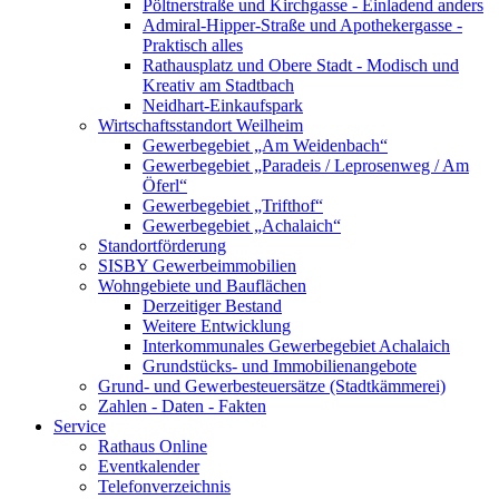
Pöltnerstraße und Kirchgasse - Einladend anders
Admiral-Hipper-Straße und Apothekergasse -
Praktisch alles
Rathausplatz und Obere Stadt - Modisch und
Kreativ am Stadtbach
Neidhart-Einkaufspark
Wirtschaftsstandort Weilheim
Gewerbegebiet „Am Weidenbach“
Gewerbegebiet „Paradeis / Leprosenweg / Am
Öferl“
Gewerbegebiet „Trifthof“
Gewerbegebiet „Achalaich“
Standortförderung
SISBY Gewerbeimmobilien
Wohngebiete und Bauflächen
Derzeitiger Bestand
Weitere Entwicklung
Interkommunales Gewerbegebiet Achalaich
Grundstücks- und Immobilienangebote
Grund- und Gewerbesteuersätze (Stadtkämmerei)
Zahlen - Daten - Fakten
Service
Rathaus Online
Eventkalender
Telefonverzeichnis