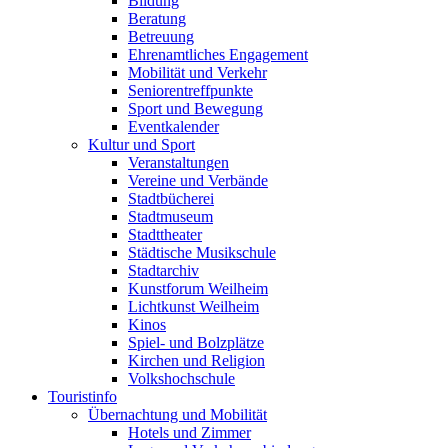
Bildung
Beratung
Betreuung
Ehrenamtliches Engagement
Mobilität und Verkehr
Seniorentreffpunkte
Sport und Bewegung
Eventkalender
Kultur und Sport
Veranstaltungen
Vereine und Verbände
Stadtbücherei
Stadtmuseum
Stadttheater
Städtische Musikschule
Stadtarchiv
Kunstforum Weilheim
Lichtkunst Weilheim
Kinos
Spiel- und Bolzplätze
Kirchen und Religion
Volkshochschule
Touristinfo
Übernachtung und Mobilität
Hotels und Zimmer