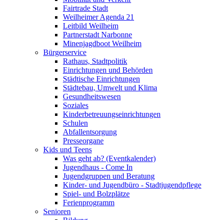
Fairtrade Stadt
Weilheimer Agenda 21
Leitbild Weilheim
Partnerstadt Narbonne
Minenjagdboot Weilheim
Bürgerservice
Rathaus, Stadtpolitik
Einrichtungen und Behörden
Städtische Einrichtungen
Städtebau, Umwelt und Klima
Gesundheitswesen
Soziales
Kinderbetreuungseinrichtungen
Schulen
Abfallentsorgung
Presseorgane
Kids und Teens
Was geht ab? (Eventkalender)
Jugendhaus - Come In
Jugendgruppen und Beratung
Kinder- und Jugendbüro - Stadtjugendpflege
Spiel- und Bolzplätze
Ferienprogramm
Senioren