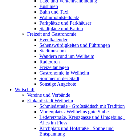
Lage und Verkehrsanbindung
Buslinien
Bahn und Taxi
Wohnmobilstellplatz
Parkplätze und Parkhäuser
Stadtpläne und Karten
Freizeit und Gastronomie
Eventkalender
Sehenswürdigkeiten und Führungen
Stadtmuseum
Wandern rund um Weilheim
Radtouren
Freizeitanlagen
Gastronomie in Weilheim
Sommer in der Stadt
Sonstige Angebote
Wirtschaft
Vereine und Verbände
Einkaufsstadt Weilheim
Schmiedstraße - Großstädtisch mit Tradition
Marienplatz - Weilheims gute Stube
Ledererstraße, Kreuzgasse und Umgebung -
Alles im Fluss
Kirchplatz und Hofstraße - Sonne und
Entspannung