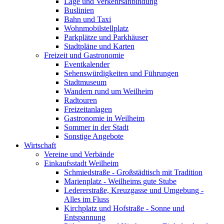
Lage und Verkehrsanbindung
Buslinien
Bahn und Taxi
Wohnmobilstellplatz
Parkplätze und Parkhäuser
Stadtpläne und Karten
Freizeit und Gastronomie
Eventkalender
Sehenswürdigkeiten und Führungen
Stadtmuseum
Wandern rund um Weilheim
Radtouren
Freizeitanlagen
Gastronomie in Weilheim
Sommer in der Stadt
Sonstige Angebote
Wirtschaft
Vereine und Verbände
Einkaufsstadt Weilheim
Schmiedstraße - Großstädtisch mit Tradition
Marienplatz - Weilheims gute Stube
Ledererstraße, Kreuzgasse und Umgebung -
Alles im Fluss
Kirchplatz und Hofstraße - Sonne und
Entspannung