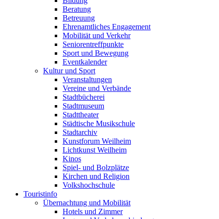
Bildung
Beratung
Betreuung
Ehrenamtliches Engagement
Mobilität und Verkehr
Seniorentreffpunkte
Sport und Bewegung
Eventkalender
Kultur und Sport
Veranstaltungen
Vereine und Verbände
Stadtbücherei
Stadtmuseum
Stadttheater
Städtische Musikschule
Stadtarchiv
Kunstforum Weilheim
Lichtkunst Weilheim
Kinos
Spiel- und Bolzplätze
Kirchen und Religion
Volkshochschule
Touristinfo
Übernachtung und Mobilität
Hotels und Zimmer