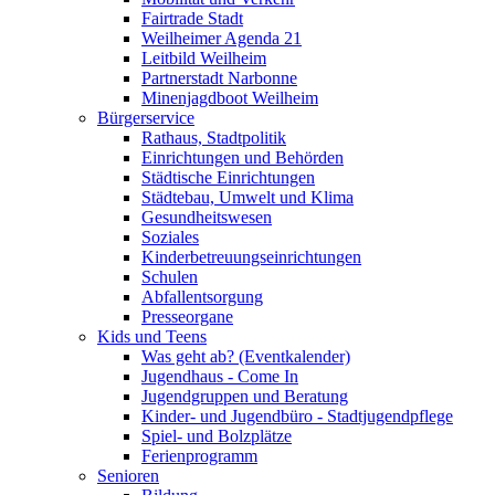
Fairtrade Stadt
Weilheimer Agenda 21
Leitbild Weilheim
Partnerstadt Narbonne
Minenjagdboot Weilheim
Bürgerservice
Rathaus, Stadtpolitik
Einrichtungen und Behörden
Städtische Einrichtungen
Städtebau, Umwelt und Klima
Gesundheitswesen
Soziales
Kinderbetreuungseinrichtungen
Schulen
Abfallentsorgung
Presseorgane
Kids und Teens
Was geht ab? (Eventkalender)
Jugendhaus - Come In
Jugendgruppen und Beratung
Kinder- und Jugendbüro - Stadtjugendpflege
Spiel- und Bolzplätze
Ferienprogramm
Senioren