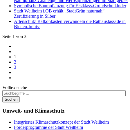
Baumpflanz-Challenge und Herbstpflanzungen im Stadtgebiet
Symbolische Baumpflanzung für Erstklass-Grundschulkinder
Stadt Weilheim i.OB erhält „StadtGrün naturnah“
Zertifizierung in Silber
Artenschutz-Balkonkästen verwandeln die Rathausfassade in
Bienen-Imbiss
Seite 1 von 3
1
2
3
Volltextsuche
Suchen
Umwelt-
und Klimaschutz
Integriertes Klimaschutzkonzept der Stadt Weilheim
Förderprogramme der Stadt Weilheim