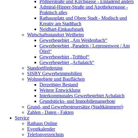
Pöltnerstraße und Kirchgasse - Einladend anders
Admiral-Hipper-Straße und Apothekergasse -
Praktisch alles
Rathausplatz und Obere Stadt - Modisch und
Kreativ am Stadtbach
Neidhart-Einkaufspark
Wirtschaftsstandort Weilheim
Gewerbegebiet „Am Weidenbach“
Gewerbegebiet „Paradeis / Leprosenweg / Am
Öferl“
Gewerbegebiet „Trifthof“
Gewerbegebiet „Achalaich“
Standortförderung
SISBY Gewerbeimmobilien
Wohngebiete und Bauflächen
Derzeitiger Bestand
Weitere Entwicklung
Interkommunales Gewerbegebiet Achalaich
Grundstücks- und Immobilienangebote
Grund- und Gewerbesteuersätze (Stadtkämmerei)
Zahlen - Daten - Fakten
Service
Rathaus Online
Eventkalender
Telefonverzeichnis