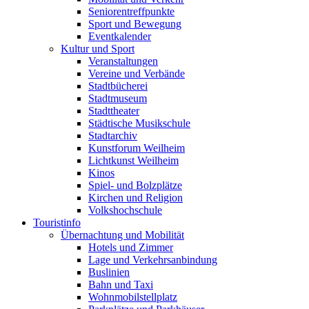
Seniorentreffpunkte
Sport und Bewegung
Eventkalender
Kultur und Sport
Veranstaltungen
Vereine und Verbände
Stadtbücherei
Stadtmuseum
Stadttheater
Städtische Musikschule
Stadtarchiv
Kunstforum Weilheim
Lichtkunst Weilheim
Kinos
Spiel- und Bolzplätze
Kirchen und Religion
Volkshochschule
Touristinfo
Übernachtung und Mobilität
Hotels und Zimmer
Lage und Verkehrsanbindung
Buslinien
Bahn und Taxi
Wohnmobilstellplatz