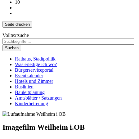
10
Seite drucken
Volltextsuche
Suchen
Rathaus, Stadtpolitik
Was erledige ich wo?
Bürgerserviceportal
Eventkalender
Hotels und Zimmer
Buslinien
Bauleitplanung
Amtsblätter / Satzungen
Kinderbetreuung
Imagefilm Weilheim i.OB