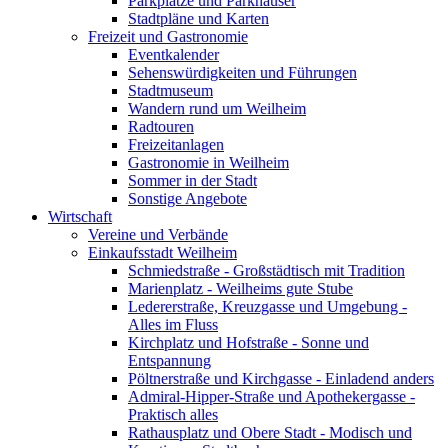
Parkplätze und Parkhäuser
Stadtpläne und Karten
Freizeit und Gastronomie
Eventkalender
Sehenswürdigkeiten und Führungen
Stadtmuseum
Wandern rund um Weilheim
Radtouren
Freizeitanlagen
Gastronomie in Weilheim
Sommer in der Stadt
Sonstige Angebote
Wirtschaft
Vereine und Verbände
Einkaufsstadt Weilheim
Schmiedstraße - Großstädtisch mit Tradition
Marienplatz - Weilheims gute Stube
Ledererstraße, Kreuzgasse und Umgebung -
Alles im Fluss
Kirchplatz und Hofstraße - Sonne und
Entspannung
Pöltnerstraße und Kirchgasse - Einladend anders
Admiral-Hipper-Straße und Apothekergasse -
Praktisch alles
Rathausplatz und Obere Stadt - Modisch und