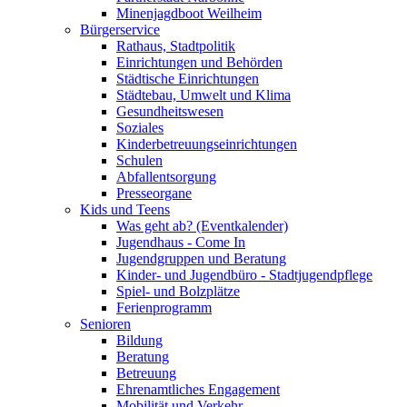
Minenjagdboot Weilheim
Bürgerservice
Rathaus, Stadtpolitik
Einrichtungen und Behörden
Städtische Einrichtungen
Städtebau, Umwelt und Klima
Gesundheitswesen
Soziales
Kinderbetreuungseinrichtungen
Schulen
Abfallentsorgung
Presseorgane
Kids und Teens
Was geht ab? (Eventkalender)
Jugendhaus - Come In
Jugendgruppen und Beratung
Kinder- und Jugendbüro - Stadtjugendpflege
Spiel- und Bolzplätze
Ferienprogramm
Senioren
Bildung
Beratung
Betreuung
Ehrenamtliches Engagement
Mobilität und Verkehr