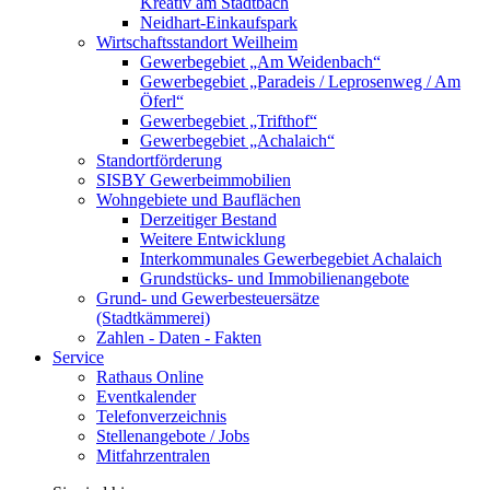
Kreativ am Stadtbach
Neidhart-Einkaufspark
Wirtschaftsstandort Weilheim
Gewerbegebiet „Am Weidenbach“
Gewerbegebiet „Paradeis / Leprosenweg / Am
Öferl“
Gewerbegebiet „Trifthof“
Gewerbegebiet „Achalaich“
Standortförderung
SISBY Gewerbeimmobilien
Wohngebiete und Bauflächen
Derzeitiger Bestand
Weitere Entwicklung
Interkommunales Gewerbegebiet Achalaich
Grundstücks- und Immobilienangebote
Grund- und Gewerbesteuersätze
(Stadtkämmerei)
Zahlen - Daten - Fakten
Service
Rathaus Online
Eventkalender
Telefonverzeichnis
Stellenangebote / Jobs
Mitfahrzentralen