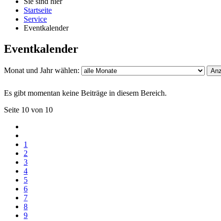
Sie sind hier
Startseite
Service
Eventkalender
Eventkalender
Monat und Jahr wählen:
Anz
Es gibt momentan keine Beiträge in diesem Bereich.
Seite 10 von 10
1
2
3
4
5
6
7
8
9