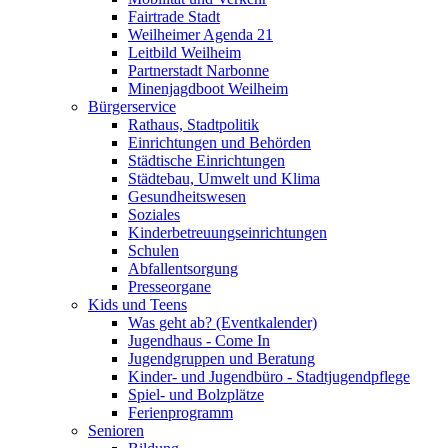
Fairtrade Stadt
Weilheimer Agenda 21
Leitbild Weilheim
Partnerstadt Narbonne
Minenjagdboot Weilheim
Bürgerservice
Rathaus, Stadtpolitik
Einrichtungen und Behörden
Städtische Einrichtungen
Städtebau, Umwelt und Klima
Gesundheitswesen
Soziales
Kinderbetreuungseinrichtungen
Schulen
Abfallentsorgung
Presseorgane
Kids und Teens
Was geht ab? (Eventkalender)
Jugendhaus - Come In
Jugendgruppen und Beratung
Kinder- und Jugendbüro - Stadtjugendpflege
Spiel- und Bolzplätze
Ferienprogramm
Senioren