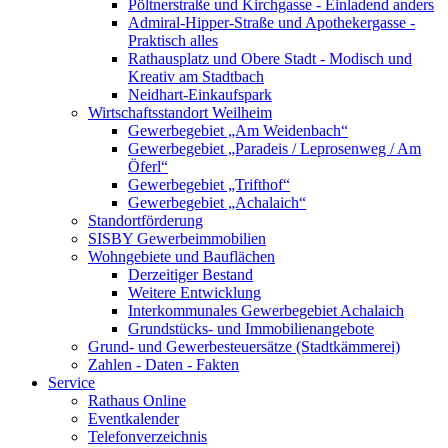
Pöltnerstraße und Kirchgasse - Einladend anders
Admiral-Hipper-Straße und Apothekergasse -
Praktisch alles
Rathausplatz und Obere Stadt - Modisch und
Kreativ am Stadtbach
Neidhart-Einkaufspark
Wirtschaftsstandort Weilheim
Gewerbegebiet „Am Weidenbach“
Gewerbegebiet „Paradeis / Leprosenweg / Am
Öferl“
Gewerbegebiet „Trifthof“
Gewerbegebiet „Achalaich“
Standortförderung
SISBY Gewerbeimmobilien
Wohngebiete und Bauflächen
Derzeitiger Bestand
Weitere Entwicklung
Interkommunales Gewerbegebiet Achalaich
Grundstücks- und Immobilienangebote
Grund- und Gewerbesteuersätze (Stadtkämmerei)
Zahlen - Daten - Fakten
Service
Rathaus Online
Eventkalender
Telefonverzeichnis