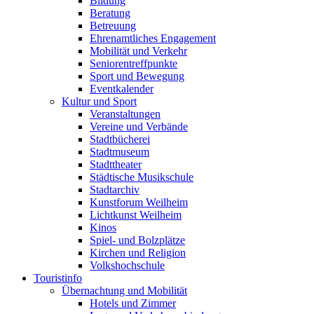
Bildung
Beratung
Betreuung
Ehrenamtliches Engagement
Mobilität und Verkehr
Seniorentreffpunkte
Sport und Bewegung
Eventkalender
Kultur und Sport
Veranstaltungen
Vereine und Verbände
Stadtbücherei
Stadtmuseum
Stadttheater
Städtische Musikschule
Stadtarchiv
Kunstforum Weilheim
Lichtkunst Weilheim
Kinos
Spiel- und Bolzplätze
Kirchen und Religion
Volkshochschule
Touristinfo
Übernachtung und Mobilität
Hotels und Zimmer