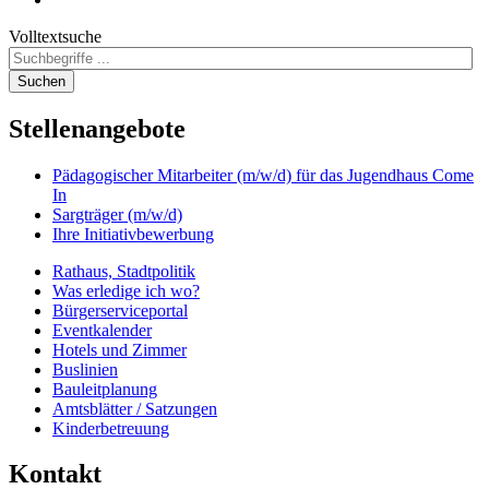
Volltextsuche
Suchen
Stellenangebote
Pädagogischer Mitarbeiter (m/w/d) für das Jugendhaus Come
In
Sargträger (m/w/d)
Ihre Initiativbewerbung
Rathaus, Stadtpolitik
Was erledige ich wo?
Bürgerserviceportal
Eventkalender
Hotels und Zimmer
Buslinien
Bauleitplanung
Amtsblätter / Satzungen
Kinderbetreuung
Kontakt