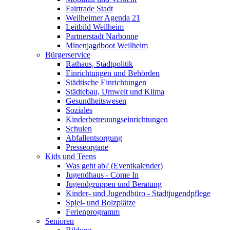
Fairtrade Stadt
Weilheimer Agenda 21
Leitbild Weilheim
Partnerstadt Narbonne
Minenjagdboot Weilheim
Bürgerservice
Rathaus, Stadtpolitik
Einrichtungen und Behörden
Städtische Einrichtungen
Städtebau, Umwelt und Klima
Gesundheitswesen
Soziales
Kinderbetreuungseinrichtungen
Schulen
Abfallentsorgung
Presseorgane
Kids und Teens
Was geht ab? (Eventkalender)
Jugendhaus - Come In
Jugendgruppen und Beratung
Kinder- und Jugendbüro - Stadtjugendpflege
Spiel- und Bolzplätze
Ferienprogramm
Senioren