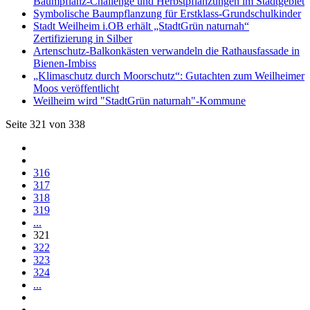
Baumpflanz-Challenge und Herbstpflanzungen im Stadtgebiet
Symbolische Baumpflanzung für Erstklass-Grundschulkinder
Stadt Weilheim i.OB erhält „StadtGrün naturnah“
Zertifizierung in Silber
Artenschutz-Balkonkästen verwandeln die Rathausfassade in
Bienen-Imbiss
„Klimaschutz durch Moorschutz“: Gutachten zum Weilheimer
Moos veröffentlicht
Weilheim wird "StadtGrün naturnah"-Kommune
Seite 321 von 338
316
317
318
319
...
321
322
323
324
...