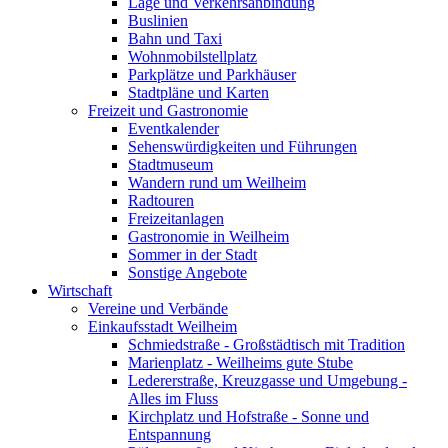
Lage und Verkehrsanbindung
Buslinien
Bahn und Taxi
Wohnmobilstellplatz
Parkplätze und Parkhäuser
Stadtpläne und Karten
Freizeit und Gastronomie
Eventkalender
Sehenswürdigkeiten und Führungen
Stadtmuseum
Wandern rund um Weilheim
Radtouren
Freizeitanlagen
Gastronomie in Weilheim
Sommer in der Stadt
Sonstige Angebote
Wirtschaft
Vereine und Verbände
Einkaufsstadt Weilheim
Schmiedstraße - Großstädtisch mit Tradition
Marienplatz - Weilheims gute Stube
Ledererstraße, Kreuzgasse und Umgebung -
Alles im Fluss
Kirchplatz und Hofstraße - Sonne und
Entspannung