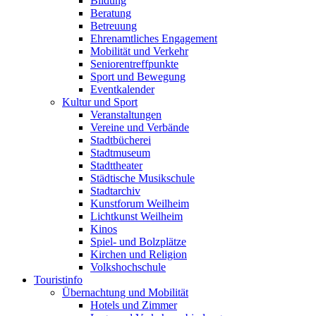
Bildung
Beratung
Betreuung
Ehrenamtliches Engagement
Mobilität und Verkehr
Seniorentreffpunkte
Sport und Bewegung
Eventkalender
Kultur und Sport
Veranstaltungen
Vereine und Verbände
Stadtbücherei
Stadtmuseum
Stadttheater
Städtische Musikschule
Stadtarchiv
Kunstforum Weilheim
Lichtkunst Weilheim
Kinos
Spiel- und Bolzplätze
Kirchen und Religion
Volkshochschule
Touristinfo
Übernachtung und Mobilität
Hotels und Zimmer