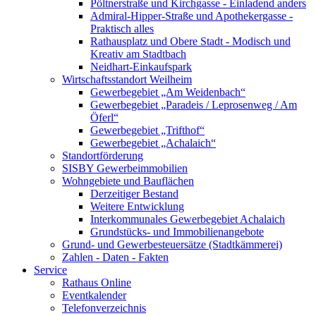
Pöltnerstraße und Kirchgasse - Einladend anders
Admiral-Hipper-Straße und Apothekergasse -
Praktisch alles
Rathausplatz und Obere Stadt - Modisch und
Kreativ am Stadtbach
Neidhart-Einkaufspark
Wirtschaftsstandort Weilheim
Gewerbegebiet „Am Weidenbach“
Gewerbegebiet „Paradeis / Leprosenweg / Am
Öferl“
Gewerbegebiet „Trifthof“
Gewerbegebiet „Achalaich“
Standortförderung
SISBY Gewerbeimmobilien
Wohngebiete und Bauflächen
Derzeitiger Bestand
Weitere Entwicklung
Interkommunales Gewerbegebiet Achalaich
Grundstücks- und Immobilienangebote
Grund- und Gewerbesteuersätze (Stadtkämmerei)
Zahlen - Daten - Fakten
Service
Rathaus Online
Eventkalender
Telefonverzeichnis