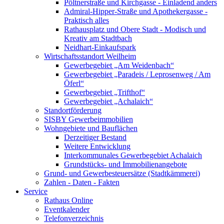
Pöltnerstraße und Kirchgasse - Einladend anders
Admiral-Hipper-Straße und Apothekergasse -
Praktisch alles
Rathausplatz und Obere Stadt - Modisch und
Kreativ am Stadtbach
Neidhart-Einkaufspark
Wirtschaftsstandort Weilheim
Gewerbegebiet „Am Weidenbach“
Gewerbegebiet „Paradeis / Leprosenweg / Am
Öferl“
Gewerbegebiet „Trifthof“
Gewerbegebiet „Achalaich“
Standortförderung
SISBY Gewerbeimmobilien
Wohngebiete und Bauflächen
Derzeitiger Bestand
Weitere Entwicklung
Interkommunales Gewerbegebiet Achalaich
Grundstücks- und Immobilienangebote
Grund- und Gewerbesteuersätze (Stadtkämmerei)
Zahlen - Daten - Fakten
Service
Rathaus Online
Eventkalender
Telefonverzeichnis