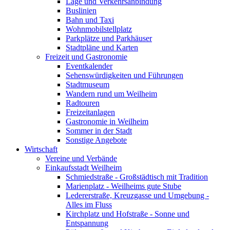
Lage und Verkehrsanbindung
Buslinien
Bahn und Taxi
Wohnmobilstellplatz
Parkplätze und Parkhäuser
Stadtpläne und Karten
Freizeit und Gastronomie
Eventkalender
Sehenswürdigkeiten und Führungen
Stadtmuseum
Wandern rund um Weilheim
Radtouren
Freizeitanlagen
Gastronomie in Weilheim
Sommer in der Stadt
Sonstige Angebote
Wirtschaft
Vereine und Verbände
Einkaufsstadt Weilheim
Schmiedstraße - Großstädtisch mit Tradition
Marienplatz - Weilheims gute Stube
Ledererstraße, Kreuzgasse und Umgebung -
Alles im Fluss
Kirchplatz und Hofstraße - Sonne und
Entspannung