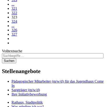
...
321
322
323
324
...
326
327
Volltextsuche
Suchen
Stellenangebote
Pädagogischer Mitarbeiter (m/w/d) für das Jugendhaus Come
In
Sargträger (m/w/d)
Ihre Initiativbewerbung
Rathaus, Stadtpolitik
Was erledige ich wo?