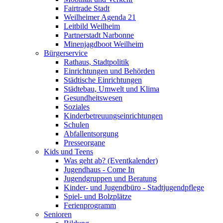
Fairtrade Stadt
Weilheimer Agenda 21
Leitbild Weilheim
Partnerstadt Narbonne
Minenjagdboot Weilheim
Bürgerservice
Rathaus, Stadtpolitik
Einrichtungen und Behörden
Städtische Einrichtungen
Städtebau, Umwelt und Klima
Gesundheitswesen
Soziales
Kinderbetreuungseinrichtungen
Schulen
Abfallentsorgung
Presseorgane
Kids und Teens
Was geht ab? (Eventkalender)
Jugendhaus - Come In
Jugendgruppen und Beratung
Kinder- und Jugendbüro - Stadtjugendpflege
Spiel- und Bolzplätze
Ferienprogramm
Senioren