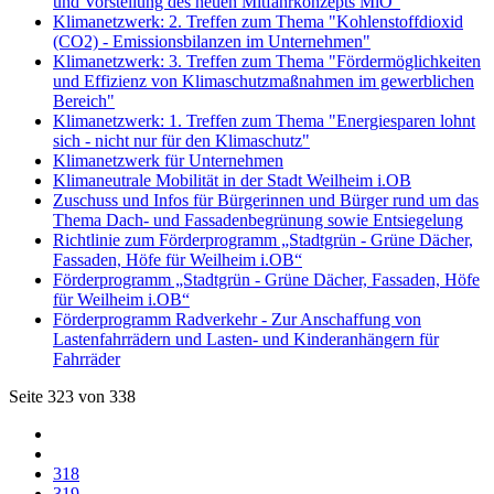
und Vorstellung des neuen Mitfahrkonzepts MiO“
Klimanetzwerk: 2. Treffen zum Thema "Kohlenstoffdioxid
(CO2) - Emissionsbilanzen im Unternehmen"
Klimanetzwerk: 3. Treffen zum Thema "Fördermöglichkeiten
und Effizienz von Klimaschutzmaßnahmen im gewerblichen
Bereich"
Klimanetzwerk: 1. Treffen zum Thema "Energiesparen lohnt
sich - nicht nur für den Klimaschutz"
Klimanetzwerk für Unternehmen
Klimaneutrale Mobilität in der Stadt Weilheim i.OB
Zuschuss und Infos für Bürgerinnen und Bürger rund um das
Thema Dach- und Fassadenbegrünung sowie Entsiegelung
Richtlinie zum Förderprogramm „Stadtgrün - Grüne Dächer,
Fassaden, Höfe für Weilheim i.OB“
Förderprogramm „Stadtgrün - Grüne Dächer, Fassaden, Höfe
für Weilheim i.OB“
Förderprogramm Radverkehr - Zur Anschaffung von
Lastenfahrrädern und Lasten- und Kinderanhängern für
Fahrräder
Seite 323 von 338
318
319