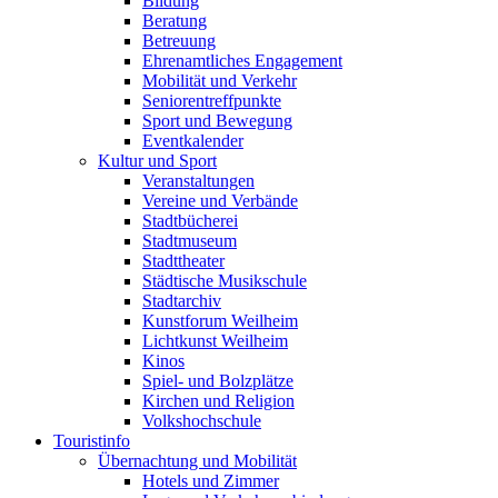
Bildung
Beratung
Betreuung
Ehrenamtliches Engagement
Mobilität und Verkehr
Seniorentreffpunkte
Sport und Bewegung
Eventkalender
Kultur und Sport
Veranstaltungen
Vereine und Verbände
Stadtbücherei
Stadtmuseum
Stadttheater
Städtische Musikschule
Stadtarchiv
Kunstforum Weilheim
Lichtkunst Weilheim
Kinos
Spiel- und Bolzplätze
Kirchen und Religion
Volkshochschule
Touristinfo
Übernachtung und Mobilität
Hotels und Zimmer