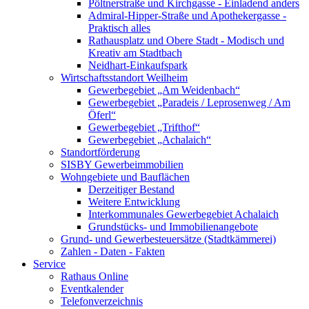
Pöltnerstraße und Kirchgasse - Einladend anders
Admiral-Hipper-Straße und Apothekergasse -
Praktisch alles
Rathausplatz und Obere Stadt - Modisch und
Kreativ am Stadtbach
Neidhart-Einkaufspark
Wirtschaftsstandort Weilheim
Gewerbegebiet „Am Weidenbach“
Gewerbegebiet „Paradeis / Leprosenweg / Am
Öferl“
Gewerbegebiet „Trifthof“
Gewerbegebiet „Achalaich“
Standortförderung
SISBY Gewerbeimmobilien
Wohngebiete und Bauflächen
Derzeitiger Bestand
Weitere Entwicklung
Interkommunales Gewerbegebiet Achalaich
Grundstücks- und Immobilienangebote
Grund- und Gewerbesteuersätze (Stadtkämmerei)
Zahlen - Daten - Fakten
Service
Rathaus Online
Eventkalender
Telefonverzeichnis