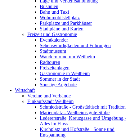
Lage und Verkehrsanbindung
Buslinien
Bahn und Taxi
Wohnmobilstellplatz
Parkplätze und Parkhäuser
Stadtpläne und Karten
Freizeit und Gastronomie
Eventkalender
Sehenswürdigkeiten und Führungen
Stadtmuseum
Wandern rund um Weilheim
Radtouren
Freizeitanlagen
Gastronomie in Weilheim
Sommer in der Stadt
Sonstige Angebote
Wirtschaft
Vereine und Verbände
Einkaufsstadt Weilheim
Schmiedstraße - Großstädtisch mit Tradition
Marienplatz - Weilheims gute Stube
Ledererstraße, Kreuzgasse und Umgebung -
Alles im Fluss
Kirchplatz und Hofstraße - Sonne und
Entspannung