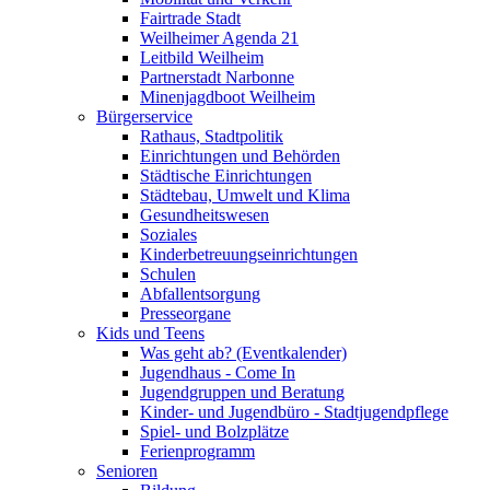
Fairtrade Stadt
Weilheimer Agenda 21
Leitbild Weilheim
Partnerstadt Narbonne
Minenjagdboot Weilheim
Bürgerservice
Rathaus, Stadtpolitik
Einrichtungen und Behörden
Städtische Einrichtungen
Städtebau, Umwelt und Klima
Gesundheitswesen
Soziales
Kinderbetreuungseinrichtungen
Schulen
Abfallentsorgung
Presseorgane
Kids und Teens
Was geht ab? (Eventkalender)
Jugendhaus - Come In
Jugendgruppen und Beratung
Kinder- und Jugendbüro - Stadtjugendpflege
Spiel- und Bolzplätze
Ferienprogramm
Senioren