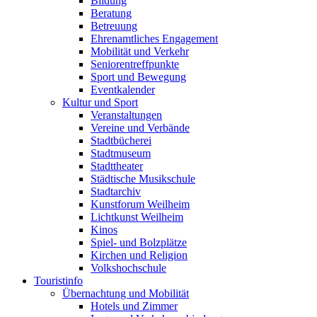
Bildung
Beratung
Betreuung
Ehrenamtliches Engagement
Mobilität und Verkehr
Seniorentreffpunkte
Sport und Bewegung
Eventkalender
Kultur und Sport
Veranstaltungen
Vereine und Verbände
Stadtbücherei
Stadtmuseum
Stadttheater
Städtische Musikschule
Stadtarchiv
Kunstforum Weilheim
Lichtkunst Weilheim
Kinos
Spiel- und Bolzplätze
Kirchen und Religion
Volkshochschule
Touristinfo
Übernachtung und Mobilität
Hotels und Zimmer