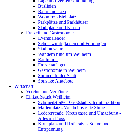
Lage und Verkehrsanbindung
Buslinien
Bahn und Taxi
Wohnmobilstellplatz
Parkplätze und Parkhäuser
Stadtpläne und Karten
Freizeit und Gastronomie
Eventkalender
Sehenswürdigkeiten und Führungen
Stadtmuseum
Wandern rund um Weilheim
Radtouren
Freizeitanlagen
Gastronomie in Weilheim
Sommer in der Stadt
Sonstige Angebote
Wirtschaft
Vereine und Verbände
Einkaufsstadt Weilheim
Schmiedstraße - Großstädtisch mit Tradition
Marienplatz - Weilheims gute Stube
Ledererstraße, Kreuzgasse und Umgebung -
Alles im Fluss
Kirchplatz und Hofstraße - Sonne und
Entspannung