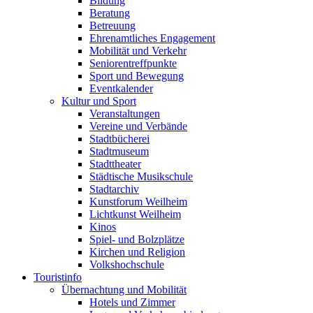
Bildung
Beratung
Betreuung
Ehrenamtliches Engagement
Mobilität und Verkehr
Seniorentreffpunkte
Sport und Bewegung
Eventkalender
Kultur und Sport
Veranstaltungen
Vereine und Verbände
Stadtbücherei
Stadtmuseum
Stadttheater
Städtische Musikschule
Stadtarchiv
Kunstforum Weilheim
Lichtkunst Weilheim
Kinos
Spiel- und Bolzplätze
Kirchen und Religion
Volkshochschule
Touristinfo
Übernachtung und Mobilität
Hotels und Zimmer