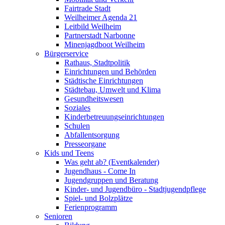
Fairtrade Stadt
Weilheimer Agenda 21
Leitbild Weilheim
Partnerstadt Narbonne
Minenjagdboot Weilheim
Bürgerservice
Rathaus, Stadtpolitik
Einrichtungen und Behörden
Städtische Einrichtungen
Städtebau, Umwelt und Klima
Gesundheitswesen
Soziales
Kinderbetreuungseinrichtungen
Schulen
Abfallentsorgung
Presseorgane
Kids und Teens
Was geht ab? (Eventkalender)
Jugendhaus - Come In
Jugendgruppen und Beratung
Kinder- und Jugendbüro - Stadtjugendpflege
Spiel- und Bolzplätze
Ferienprogramm
Senioren