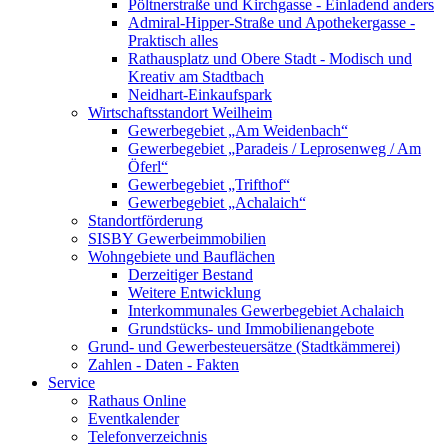
Pöltnerstraße und Kirchgasse - Einladend anders
Admiral-Hipper-Straße und Apothekergasse -
Praktisch alles
Rathausplatz und Obere Stadt - Modisch und
Kreativ am Stadtbach
Neidhart-Einkaufspark
Wirtschaftsstandort Weilheim
Gewerbegebiet „Am Weidenbach“
Gewerbegebiet „Paradeis / Leprosenweg / Am
Öferl“
Gewerbegebiet „Trifthof“
Gewerbegebiet „Achalaich“
Standortförderung
SISBY Gewerbeimmobilien
Wohngebiete und Bauflächen
Derzeitiger Bestand
Weitere Entwicklung
Interkommunales Gewerbegebiet Achalaich
Grundstücks- und Immobilienangebote
Grund- und Gewerbesteuersätze (Stadtkämmerei)
Zahlen - Daten - Fakten
Service
Rathaus Online
Eventkalender
Telefonverzeichnis