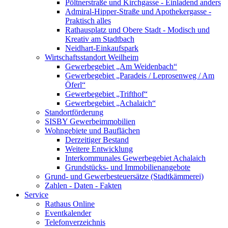
Pöltnerstraße und Kirchgasse - Einladend anders
Admiral-Hipper-Straße und Apothekergasse -
Praktisch alles
Rathausplatz und Obere Stadt - Modisch und
Kreativ am Stadtbach
Neidhart-Einkaufspark
Wirtschaftsstandort Weilheim
Gewerbegebiet „Am Weidenbach“
Gewerbegebiet „Paradeis / Leprosenweg / Am
Öferl“
Gewerbegebiet „Trifthof“
Gewerbegebiet „Achalaich“
Standortförderung
SISBY Gewerbeimmobilien
Wohngebiete und Bauflächen
Derzeitiger Bestand
Weitere Entwicklung
Interkommunales Gewerbegebiet Achalaich
Grundstücks- und Immobilienangebote
Grund- und Gewerbesteuersätze (Stadtkämmerei)
Zahlen - Daten - Fakten
Service
Rathaus Online
Eventkalender
Telefonverzeichnis