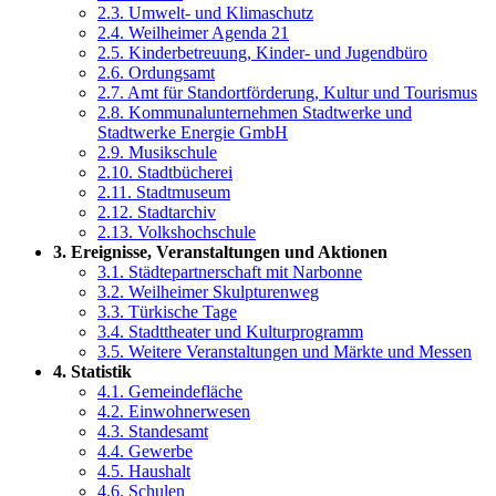
2.3. Umwelt- und Klimaschutz
2.4. Weilheimer Agenda 21
2.5. Kinderbetreuung, Kinder- und Jugendbüro
2.6. Ordungsamt
2.7. Amt für Standortförderung, Kultur und Tourismus
2.8. Kommunalunternehmen Stadtwerke und
Stadtwerke Energie GmbH
2.9. Musikschule
2.10. Stadtbücherei
2.11. Stadtmuseum
2.12. Stadtarchiv
2.13. Volkshochschule
3. Ereignisse, Veranstaltungen und Aktionen
3.1. Städtepartnerschaft mit Narbonne
3.2. Weilheimer Skulpturenweg
3.3. Türkische Tage
3.4. Stadttheater und Kulturprogramm
3.5. Weitere Veranstaltungen und Märkte und Messen
4. Statistik
4.1. Gemeindefläche
4.2. Einwohnerwesen
4.3. Standesamt
4.4. Gewerbe
4.5. Haushalt
4.6. Schulen