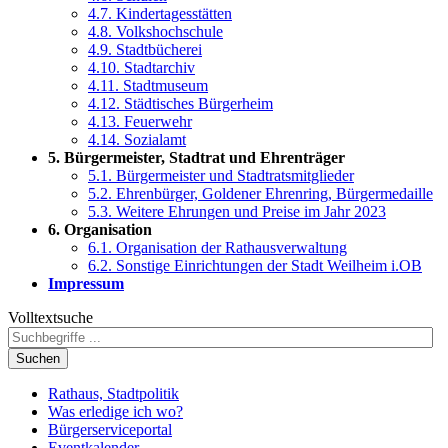
4.7. Kindertagesstätten
4.8. Volkshochschule
4.9. Stadtbücherei
4.10. Stadtarchiv
4.11. Stadtmuseum
4.12. Städtisches Bürgerheim
4.13. Feuerwehr
4.14. Sozialamt
5. Bürgermeister, Stadtrat und Ehrenträger
5.1. Bürgermeister und Stadtratsmitglieder
5.2. Ehrenbürger, Goldener Ehrenring, Bürgermedaille
5.3. Weitere Ehrungen und Preise im Jahr 2023
6. Organisation
6.1. Organisation der Rathausverwaltung
6.2. Sonstige Einrichtungen der Stadt Weilheim i.OB
Impressum
Volltextsuche
Suchen
Rathaus, Stadtpolitik
Was erledige ich wo?
Bürgerserviceportal
Eventkalender