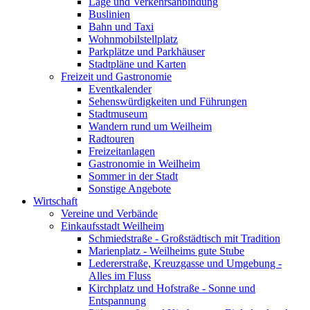
Lage und Verkehrsanbindung
Buslinien
Bahn und Taxi
Wohnmobilstellplatz
Parkplätze und Parkhäuser
Stadtpläne und Karten
Freizeit und Gastronomie
Eventkalender
Sehenswürdigkeiten und Führungen
Stadtmuseum
Wandern rund um Weilheim
Radtouren
Freizeitanlagen
Gastronomie in Weilheim
Sommer in der Stadt
Sonstige Angebote
Wirtschaft
Vereine und Verbände
Einkaufsstadt Weilheim
Schmiedstraße - Großstädtisch mit Tradition
Marienplatz - Weilheims gute Stube
Ledererstraße, Kreuzgasse und Umgebung -
Alles im Fluss
Kirchplatz und Hofstraße - Sonne und
Entspannung