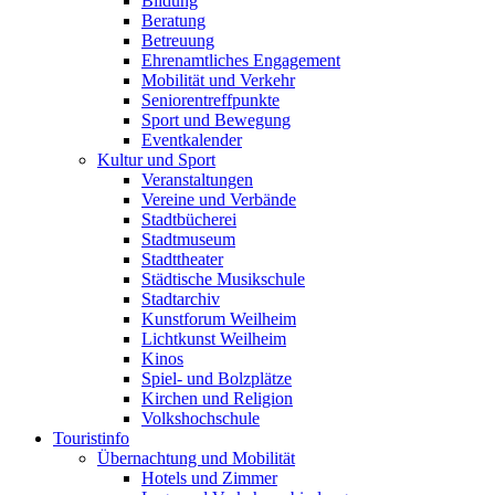
Bildung
Beratung
Betreuung
Ehrenamtliches Engagement
Mobilität und Verkehr
Seniorentreffpunkte
Sport und Bewegung
Eventkalender
Kultur und Sport
Veranstaltungen
Vereine und Verbände
Stadtbücherei
Stadtmuseum
Stadttheater
Städtische Musikschule
Stadtarchiv
Kunstforum Weilheim
Lichtkunst Weilheim
Kinos
Spiel- und Bolzplätze
Kirchen und Religion
Volkshochschule
Touristinfo
Übernachtung und Mobilität
Hotels und Zimmer