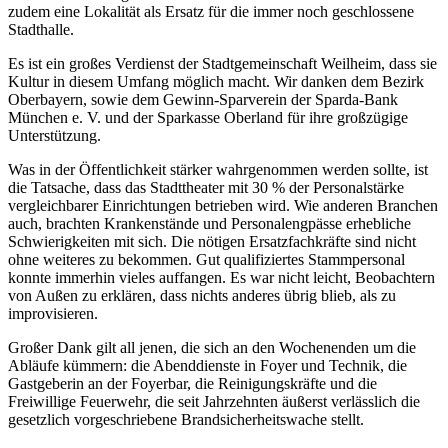
zudem eine Lokalität als Ersatz für die immer noch geschlossene
Stadthalle.
Es ist ein großes Verdienst der Stadtgemeinschaft Weilheim, dass sie
Kultur in diesem Umfang möglich macht. Wir danken dem Bezirk
Oberbayern, sowie dem Gewinn-Sparverein der Sparda-Bank
München e. V. und der Sparkasse Oberland für ihre großzügige
Unterstützung.
Was in der Öffentlichkeit stärker wahrgenommen werden sollte, ist
die Tatsache, dass das Stadttheater mit 30 % der Personalstärke
vergleichbarer Einrichtungen betrieben wird. Wie anderen
Branchen
auch, brachten Krankenstände und Personalengpässe erhebliche
Schwierigkeiten mit sich. Die nötigen Ersatzfachkräfte sind nicht
ohne weiteres zu bekommen. Gut qualifiziertes Stammpersonal
konnte immerhin vieles auffangen. Es war nicht leicht, Beobachtern
von Außen zu erklären, dass nichts anderes übrig blieb, als zu
improvisieren.
Großer Dank gilt all jenen, die sich an den Wochenenden um die
Abläufe kümmern: die Abenddienste in
Foyer
und Technik, die
Gastgeberin an der
Foyer
bar, die Reinigungskräfte und die
Freiwillige Feuerwehr, die seit Jahrzehnten äußerst verlässlich die
gesetzlich vorgeschriebene Brandsicherheitswache stellt.