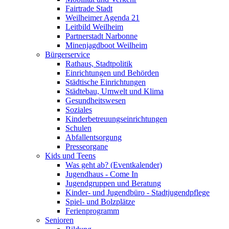
Fairtrade Stadt
Weilheimer Agenda 21
Leitbild Weilheim
Partnerstadt Narbonne
Minenjagdboot Weilheim
Bürgerservice
Rathaus, Stadtpolitik
Einrichtungen und Behörden
Städtische Einrichtungen
Städtebau, Umwelt und Klima
Gesundheitswesen
Soziales
Kinderbetreuungseinrichtungen
Schulen
Abfallentsorgung
Presseorgane
Kids und Teens
Was geht ab? (Eventkalender)
Jugendhaus - Come In
Jugendgruppen und Beratung
Kinder- und Jugendbüro - Stadtjugendpflege
Spiel- und Bolzplätze
Ferienprogramm
Senioren