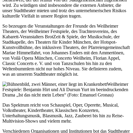
wird. Zu würdigen sind insbesondere die externen Anbieter, die
unser Stadttheater mieten und trotz des unternehmerischen Risikos
kulturelle Vielfalt in unsere Region tragen.
So bezeugen die Veranstaltungen der Freunde des Weilheimer
Theaters, der Weilheimer Festspiele, des Trachtenvereins, des
Kabarett-Veranstalters BrotZeit & Spiele, der Musikschule, der
Stadtkapelle, des Theaters für Kinder München, der Hotspot-
Kunstvollbühne, des inklusiven Theaters, der Pfarreiengemeinschaft
Mariae Himmelfahrt, von Johannes Enders mit den Ammertönen,
von
Voilà Opera
München, Concerto Weilheim, Florian Appel,
Classic Concerts
e. V. und von Tanzschulen bis hin zu den
Weltenbummlern nicht nur hohes
Niveau
. Sie definieren zudem,
was an unserem Stadttheater möglich ist.
Weilheimer
Festspiele: Benjamin Hirt und Ali Dursun Yurt im beeindruckenden
Drama „Ist das nicht mein Leben“ (Foto: Emanuel Gronau)
Das Spektrum reicht von Schauspiel, Oper, Operette,
Musical
,
Volkstheater, Kindertheater, Klassischen Konzerten,
Unterhaltungsmusik, Blasmusik,
Jazz
, Zauberei bis hin zu Reise-
Multivision-
Shows
und vielem mehr.
Verschiedenen Organisationen und Institutionen bot das Stadttheater