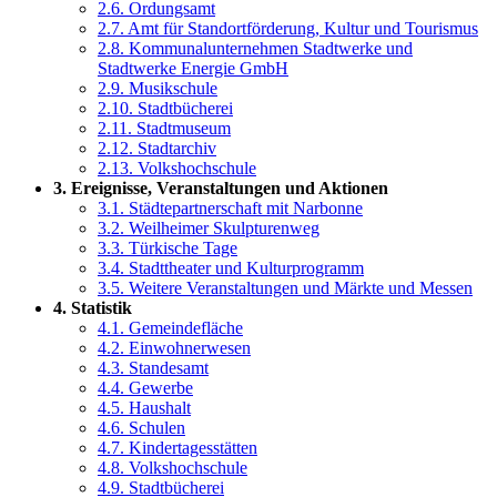
2.6. Ordungsamt
2.7. Amt für Standortförderung, Kultur und Tourismus
2.8. Kommunalunternehmen Stadtwerke und
Stadtwerke Energie GmbH
2.9. Musikschule
2.10. Stadtbücherei
2.11. Stadtmuseum
2.12. Stadtarchiv
2.13. Volkshochschule
3. Ereignisse, Veranstaltungen und Aktionen
3.1. Städtepartnerschaft mit Narbonne
3.2. Weilheimer Skulpturenweg
3.3. Türkische Tage
3.4. Stadttheater und Kulturprogramm
3.5. Weitere Veranstaltungen und Märkte und Messen
4. Statistik
4.1. Gemeindefläche
4.2. Einwohnerwesen
4.3. Standesamt
4.4. Gewerbe
4.5. Haushalt
4.6. Schulen
4.7. Kindertagesstätten
4.8. Volkshochschule
4.9. Stadtbücherei