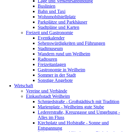
Lage und Verkehrsanbindung
Buslinien
Bahn und Taxi
Wohnmobilstellplatz
Parkplätze und Parkhäuser
Stadtpläne und Karten
Freizeit und Gastronomie
Eventkalender
Sehenswürdigkeiten und Führungen
Stadtmuseum
Wandern rund um Weilheim
Radtouren
Freizeitanlagen
Gastronomie in Weilheim
Sommer in der Stadt
Sonstige Angebote
Wirtschaft
Vereine und Verbände
Einkaufsstadt Weilheim
Schmiedstraße - Großstädtisch mit Tradition
Marienplatz - Weilheims gute Stube
Ledererstraße, Kreuzgasse und Umgebung -
Alles im Fluss
Kirchplatz und Hofstraße - Sonne und
Entspannung