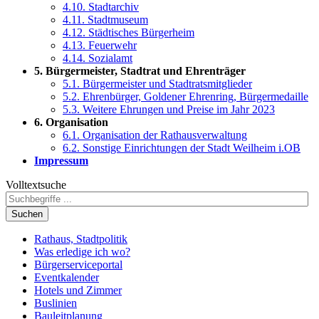
4.10. Stadtarchiv
4.11. Stadtmuseum
4.12. Städtisches Bürgerheim
4.13. Feuerwehr
4.14. Sozialamt
5. Bürgermeister, Stadtrat und Ehrenträger
5.1. Bürgermeister und Stadtratsmitglieder
5.2. Ehrenbürger, Goldener Ehrenring, Bürgermedaille
5.3. Weitere Ehrungen und Preise im Jahr 2023
6. Organisation
6.1. Organisation der Rathausverwaltung
6.2. Sonstige Einrichtungen der Stadt Weilheim i.OB
Impressum
Volltextsuche
Suchen
Rathaus, Stadtpolitik
Was erledige ich wo?
Bürgerserviceportal
Eventkalender
Hotels und Zimmer
Buslinien
Bauleitplanung