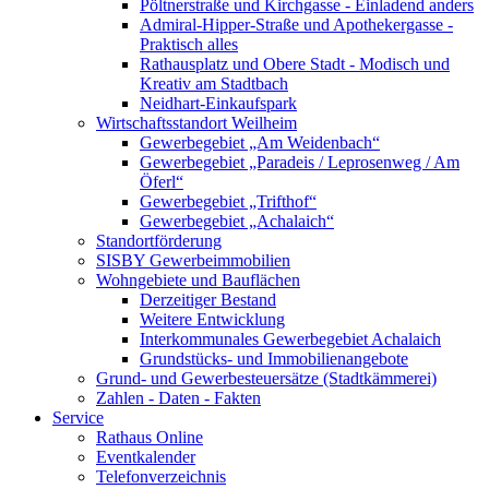
Pöltnerstraße und Kirchgasse - Einladend anders
Admiral-Hipper-Straße und Apothekergasse -
Praktisch alles
Rathausplatz und Obere Stadt - Modisch und
Kreativ am Stadtbach
Neidhart-Einkaufspark
Wirtschaftsstandort Weilheim
Gewerbegebiet „Am Weidenbach“
Gewerbegebiet „Paradeis / Leprosenweg / Am
Öferl“
Gewerbegebiet „Trifthof“
Gewerbegebiet „Achalaich“
Standortförderung
SISBY Gewerbeimmobilien
Wohngebiete und Bauflächen
Derzeitiger Bestand
Weitere Entwicklung
Interkommunales Gewerbegebiet Achalaich
Grundstücks- und Immobilienangebote
Grund- und Gewerbesteuersätze (Stadtkämmerei)
Zahlen - Daten - Fakten
Service
Rathaus Online
Eventkalender
Telefonverzeichnis