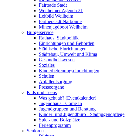
Fairtrade Stadt
Weilheimer Agenda 21
Leitbild Weilheim
Partnerstadt Narbonne
Minenjagdboot Weilheim
Bürgerservice
Rathaus, Stadtpolitik
Einrichtungen und Behörden
Städtische Einrichtungen
Städtebau, Umwelt und Klima
Gesundheitswesen
Soziales
Kinderbetreuungseinrichtungen
Schulen
Abfallentsorgung
Presseorgane
Kids und Teens
Was geht ab? (Eventkalender)
Jugendhaus - Come In
Jugendgruppen und Beratung
Kinder- und Jugendbüro - Stadtjugendpflege
Spiel- und Bolzplätze
Ferienprogramm
Senioren