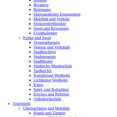
Bildung
Beratung
Betreuung
Ehrenamtliches Engagement
Mobilität und Verkehr
Seniorentreffpunkte
Sport und Bewegung
Eventkalender
Kultur und Sport
Veranstaltungen
Vereine und Verbände
Stadtbücherei
Stadtmuseum
Stadttheater
Städtische Musikschule
Stadtarchiv
Kunstforum Weilheim
Lichtkunst Weilheim
Kinos
Spiel- und Bolzplätze
Kirchen und Religion
Volkshochschule
Touristinfo
Übernachtung und Mobilität
Hotels und Zimmer