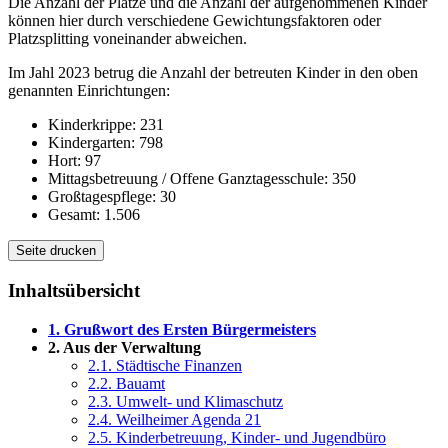
Die Anzahl der Plätze und die Anzahl der aufgenommenen Kinder
können hier durch verschiedene Gewichtungsfaktoren oder
Platzsplitting voneinander abweichen.
Im Jahl 2023 betrug die Anzahl der betreuten Kinder in den oben
genannten Einrichtungen:
Kinderkrippe: 231
Kindergarten: 798
Hort: 97
Mittagsbetreuung / Offene Ganztagesschule: 350
Großtagespflege: 30
Gesamt: 1.506
Seite drucken
Inhaltsübersicht
1. Grußwort des Ersten Bürgermeisters
2. Aus der Verwaltung
2.1. Städtische Finanzen
2.2. Bauamt
2.3. Umwelt- und Klimaschutz
2.4. Weilheimer Agenda 21
2.5. Kinderbetreuung, Kinder- und Jugendbüro