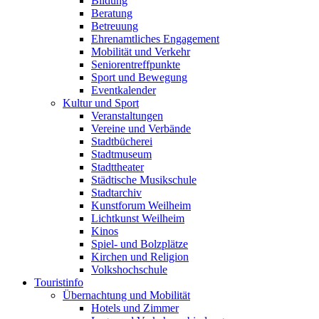
Bildung
Beratung
Betreuung
Ehrenamtliches Engagement
Mobilität und Verkehr
Seniorentreffpunkte
Sport und Bewegung
Eventkalender
Kultur und Sport
Veranstaltungen
Vereine und Verbände
Stadtbücherei
Stadtmuseum
Stadttheater
Städtische Musikschule
Stadtarchiv
Kunstforum Weilheim
Lichtkunst Weilheim
Kinos
Spiel- und Bolzplätze
Kirchen und Religion
Volkshochschule
Touristinfo
Übernachtung und Mobilität
Hotels und Zimmer