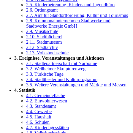
2.5. Kinderbetreuung, Kinder- und Jugendbüro
2.6. Ordungsamt
2.7. Amt für Standortförderung, Kultur und Tourismus
2.8. Kommunalunternehmen Stadtwerke und
Stadtwerke Energie GmbH
2.9. Musikschule
2.10. Stadtbücherei
2.11. Stadtmuseum
2.12. Stadtarchiv
2.13. Volkshochschule
3. Ereignisse, Veranstaltungen und Aktionen
3.1. Städtepartnerschaft mit Narbonne
3.2. Weilheimer Skulpturenweg
3.3. Türkische Tage
3.4. Stadttheater und Kulturprogramm
3.5. Weitere Veranstaltungen und Märkte und Messen
4. Statistik
4.1. Gemeindefläche
4.2. Einwohnerwesen
4.3. Standesamt
4.4. Gewerbe
4.5. Haushalt
4.6. Schulen
4.7. Kindertagesstätten
4.8. Volkshochschule