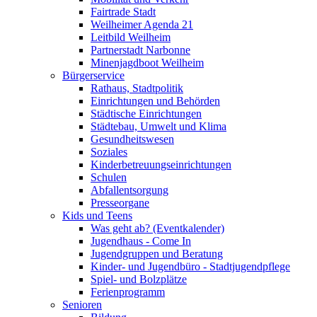
Fairtrade Stadt
Weilheimer Agenda 21
Leitbild Weilheim
Partnerstadt Narbonne
Minenjagdboot Weilheim
Bürgerservice
Rathaus, Stadtpolitik
Einrichtungen und Behörden
Städtische Einrichtungen
Städtebau, Umwelt und Klima
Gesundheitswesen
Soziales
Kinderbetreuungseinrichtungen
Schulen
Abfallentsorgung
Presseorgane
Kids und Teens
Was geht ab? (Eventkalender)
Jugendhaus - Come In
Jugendgruppen und Beratung
Kinder- und Jugendbüro - Stadtjugendpflege
Spiel- und Bolzplätze
Ferienprogramm
Senioren