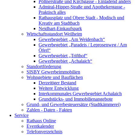
Pöltnerstraße und Kirchgasse - Einladend anders
Admiral-Hipper-Straße und Apothekergasse -
Praktisch alles
Rathausplatz und Obere Stadt - Modisch und
Kreativ am Stadtbach
Neidhart-Einkaufspark
Wirtschaftsstandort Weilheim
Gewerbegebiet „Am Weidenbach“
Gewerbegebiet „Paradeis / Leprosenweg / Am
Öferl“
Gewerbegebiet „Trifthof“
Gewerbegebiet „Achalaich“
Standortförderung
SISBY Gewerbeimmobilien
Wohngebiete und Bauflächen
Derzeitiger Bestand
Weitere Entwicklung
Interkommunales Gewerbegebiet Achalaich
Grundstücks- und Immobilienangebote
Grund- und Gewerbesteuersätze (Stadtkämmerei)
Zahlen - Daten - Fakten
Service
Rathaus Online
Eventkalender
Telefonverzeichnis