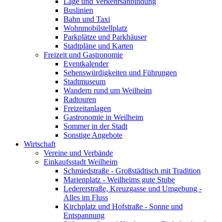
Lage und Verkehrsanbindung
Buslinien
Bahn und Taxi
Wohnmobilstellplatz
Parkplätze und Parkhäuser
Stadtpläne und Karten
Freizeit und Gastronomie
Eventkalender
Sehenswürdigkeiten und Führungen
Stadtmuseum
Wandern rund um Weilheim
Radtouren
Freizeitanlagen
Gastronomie in Weilheim
Sommer in der Stadt
Sonstige Angebote
Wirtschaft
Vereine und Verbände
Einkaufsstadt Weilheim
Schmiedstraße - Großstädtisch mit Tradition
Marienplatz - Weilheims gute Stube
Ledererstraße, Kreuzgasse und Umgebung -
Alles im Fluss
Kirchplatz und Hofstraße - Sonne und
Entspannung