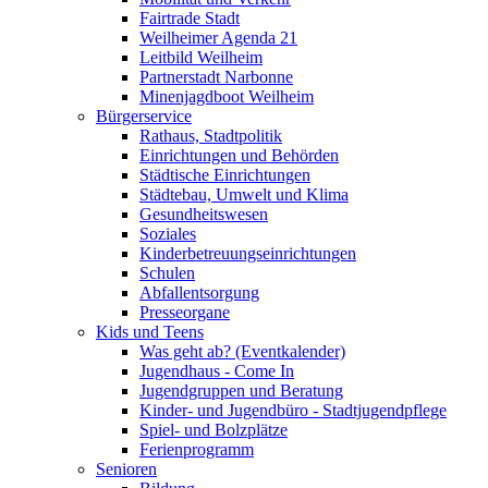
Fairtrade Stadt
Weilheimer Agenda 21
Leitbild Weilheim
Partnerstadt Narbonne
Minenjagdboot Weilheim
Bürgerservice
Rathaus, Stadtpolitik
Einrichtungen und Behörden
Städtische Einrichtungen
Städtebau, Umwelt und Klima
Gesundheitswesen
Soziales
Kinderbetreuungseinrichtungen
Schulen
Abfallentsorgung
Presseorgane
Kids und Teens
Was geht ab? (Eventkalender)
Jugendhaus - Come In
Jugendgruppen und Beratung
Kinder- und Jugendbüro - Stadtjugendpflege
Spiel- und Bolzplätze
Ferienprogramm
Senioren