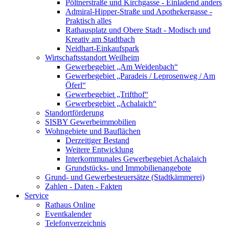
Pöltnerstraße und Kirchgasse - Einladend anders
Admiral-Hipper-Straße und Apothekergasse -
Praktisch alles
Rathausplatz und Obere Stadt - Modisch und
Kreativ am Stadtbach
Neidhart-Einkaufspark
Wirtschaftsstandort Weilheim
Gewerbegebiet „Am Weidenbach“
Gewerbegebiet „Paradeis / Leprosenweg / Am
Öferl“
Gewerbegebiet „Trifthof“
Gewerbegebiet „Achalaich“
Standortförderung
SISBY Gewerbeimmobilien
Wohngebiete und Bauflächen
Derzeitiger Bestand
Weitere Entwicklung
Interkommunales Gewerbegebiet Achalaich
Grundstücks- und Immobilienangebote
Grund- und Gewerbesteuersätze (Stadtkämmerei)
Zahlen - Daten - Fakten
Service
Rathaus Online
Eventkalender
Telefonverzeichnis