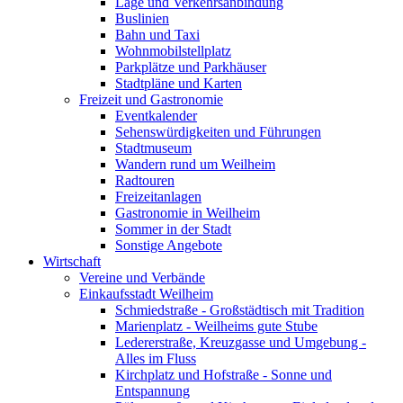
Lage und Verkehrsanbindung
Buslinien
Bahn und Taxi
Wohnmobilstellplatz
Parkplätze und Parkhäuser
Stadtpläne und Karten
Freizeit und Gastronomie
Eventkalender
Sehenswürdigkeiten und Führungen
Stadtmuseum
Wandern rund um Weilheim
Radtouren
Freizeitanlagen
Gastronomie in Weilheim
Sommer in der Stadt
Sonstige Angebote
Wirtschaft
Vereine und Verbände
Einkaufsstadt Weilheim
Schmiedstraße - Großstädtisch mit Tradition
Marienplatz - Weilheims gute Stube
Ledererstraße, Kreuzgasse und Umgebung -
Alles im Fluss
Kirchplatz und Hofstraße - Sonne und
Entspannung