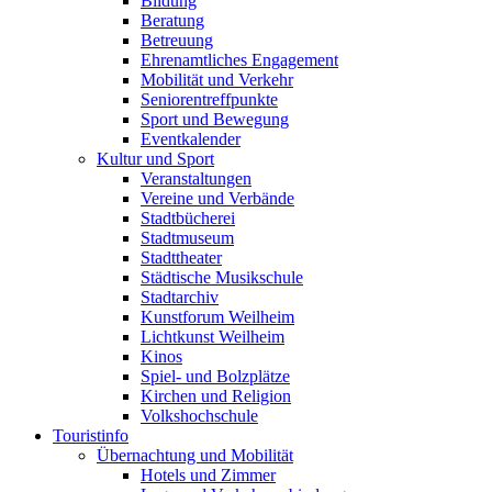
Bildung
Beratung
Betreuung
Ehrenamtliches Engagement
Mobilität und Verkehr
Seniorentreffpunkte
Sport und Bewegung
Eventkalender
Kultur und Sport
Veranstaltungen
Vereine und Verbände
Stadtbücherei
Stadtmuseum
Stadttheater
Städtische Musikschule
Stadtarchiv
Kunstforum Weilheim
Lichtkunst Weilheim
Kinos
Spiel- und Bolzplätze
Kirchen und Religion
Volkshochschule
Touristinfo
Übernachtung und Mobilität
Hotels und Zimmer