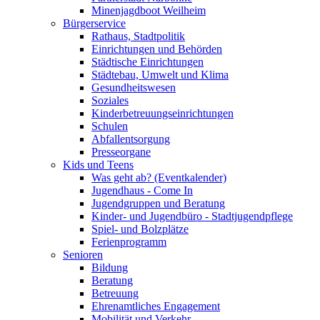
Minenjagdboot Weilheim
Bürgerservice
Rathaus, Stadtpolitik
Einrichtungen und Behörden
Städtische Einrichtungen
Städtebau, Umwelt und Klima
Gesundheitswesen
Soziales
Kinderbetreuungseinrichtungen
Schulen
Abfallentsorgung
Presseorgane
Kids und Teens
Was geht ab? (Eventkalender)
Jugendhaus - Come In
Jugendgruppen und Beratung
Kinder- und Jugendbüro - Stadtjugendpflege
Spiel- und Bolzplätze
Ferienprogramm
Senioren
Bildung
Beratung
Betreuung
Ehrenamtliches Engagement
Mobilität und Verkehr