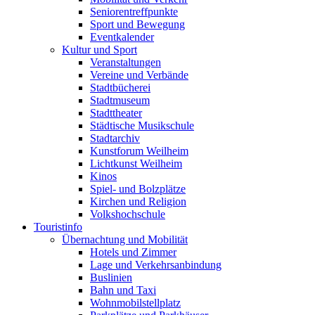
Seniorentreffpunkte
Sport und Bewegung
Eventkalender
Kultur und Sport
Veranstaltungen
Vereine und Verbände
Stadtbücherei
Stadtmuseum
Stadttheater
Städtische Musikschule
Stadtarchiv
Kunstforum Weilheim
Lichtkunst Weilheim
Kinos
Spiel- und Bolzplätze
Kirchen und Religion
Volkshochschule
Touristinfo
Übernachtung und Mobilität
Hotels und Zimmer
Lage und Verkehrsanbindung
Buslinien
Bahn und Taxi
Wohnmobilstellplatz