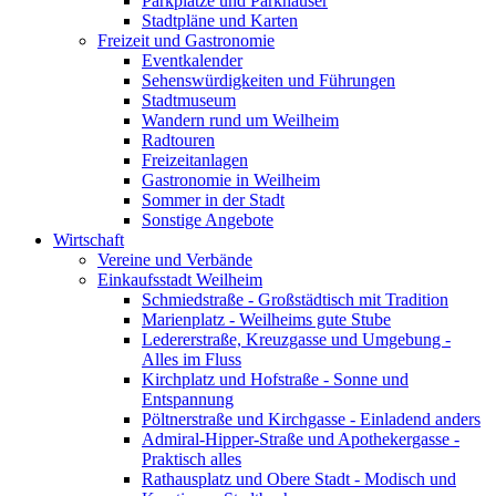
Parkplätze und Parkhäuser
Stadtpläne und Karten
Freizeit und Gastronomie
Eventkalender
Sehenswürdigkeiten und Führungen
Stadtmuseum
Wandern rund um Weilheim
Radtouren
Freizeitanlagen
Gastronomie in Weilheim
Sommer in der Stadt
Sonstige Angebote
Wirtschaft
Vereine und Verbände
Einkaufsstadt Weilheim
Schmiedstraße - Großstädtisch mit Tradition
Marienplatz - Weilheims gute Stube
Ledererstraße, Kreuzgasse und Umgebung -
Alles im Fluss
Kirchplatz und Hofstraße - Sonne und
Entspannung
Pöltnerstraße und Kirchgasse - Einladend anders
Admiral-Hipper-Straße und Apothekergasse -
Praktisch alles
Rathausplatz und Obere Stadt - Modisch und