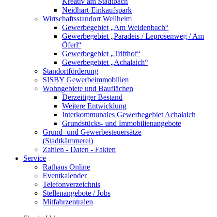
Kreativ am Stadtbach
Neidhart-Einkaufspark
Wirtschaftsstandort Weilheim
Gewerbegebiet „Am Weidenbach“
Gewerbegebiet „Paradeis / Leprosenweg / Am
Öferl“
Gewerbegebiet „Trifthof“
Gewerbegebiet „Achalaich“
Standortförderung
SISBY Gewerbeimmobilien
Wohngebiete und Bauflächen
Derzeitiger Bestand
Weitere Entwicklung
Interkommunales Gewerbegebiet Achalaich
Grundstücks- und Immobilienangebote
Grund- und Gewerbesteuersätze
(Stadtkämmerei)
Zahlen - Daten - Fakten
Service
Rathaus Online
Eventkalender
Telefonverzeichnis
Stellenangebote / Jobs
Mitfahrzentralen