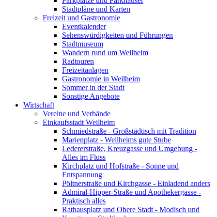
Parkplätze und Parkhäuser
Stadtpläne und Karten
Freizeit und Gastronomie
Eventkalender
Sehenswürdigkeiten und Führungen
Stadtmuseum
Wandern rund um Weilheim
Radtouren
Freizeitanlagen
Gastronomie in Weilheim
Sommer in der Stadt
Sonstige Angebote
Wirtschaft
Vereine und Verbände
Einkaufsstadt Weilheim
Schmiedstraße - Großstädtisch mit Tradition
Marienplatz - Weilheims gute Stube
Ledererstraße, Kreuzgasse und Umgebung -
Alles im Fluss
Kirchplatz und Hofstraße - Sonne und
Entspannung
Pöltnerstraße und Kirchgasse - Einladend anders
Admiral-Hipper-Straße und Apothekergasse -
Praktisch alles
Rathausplatz und Obere Stadt - Modisch und