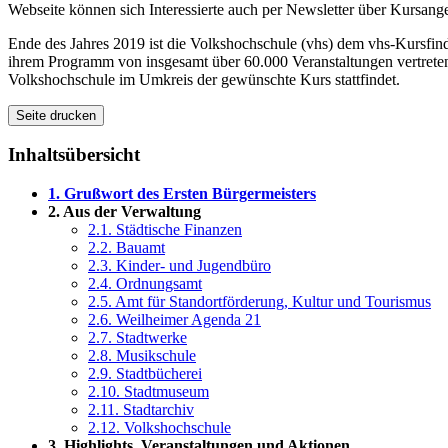
Webseite können sich Interessierte auch per
Newsletter
über Kursangeb
Ende des Jahres 2019 ist die Volkshochschule (vhs) dem vhs-Kursfin
ihrem Programm von insgesamt über 60.000 Veranstaltungen vertreten.
Volkshochschule im Umkreis der gewünschte Kurs stattfindet.
Seite drucken
Inhaltsübersicht
1. Grußwort des Ersten Bürgermeisters
2. Aus der Verwaltung
2.1. Städtische Finanzen
2.2. Bauamt
2.3. Kinder- und Jugendbüro
2.4. Ordnungsamt
2.5. Amt für Standortförderung, Kultur und Tourismus
2.6. Weilheimer Agenda 21
2.7. Stadtwerke
2.8. Musikschule
2.9. Stadtbücherei
2.10. Stadtmuseum
2.11. Stadtarchiv
2.12. Volkshochschule
3. Highlights, Veranstaltungen und Aktionen