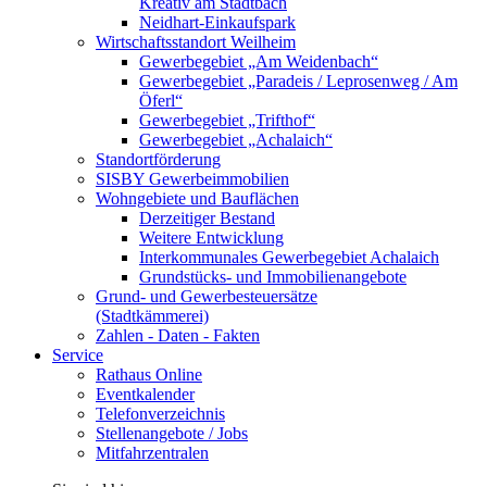
Kreativ am Stadtbach
Neidhart-Einkaufspark
Wirtschaftsstandort Weilheim
Gewerbegebiet „Am Weidenbach“
Gewerbegebiet „Paradeis / Leprosenweg / Am
Öferl“
Gewerbegebiet „Trifthof“
Gewerbegebiet „Achalaich“
Standortförderung
SISBY Gewerbeimmobilien
Wohngebiete und Bauflächen
Derzeitiger Bestand
Weitere Entwicklung
Interkommunales Gewerbegebiet Achalaich
Grundstücks- und Immobilienangebote
Grund- und Gewerbesteuersätze
(Stadtkämmerei)
Zahlen - Daten - Fakten
Service
Rathaus Online
Eventkalender
Telefonverzeichnis
Stellenangebote / Jobs
Mitfahrzentralen