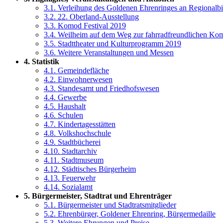
3.1. Verleihung des Goldenen Ehrenringes an Regionalbi
3.2. 22. Oberland-Ausstellung
3.3. Komod Festival 2019
3.4. Weilheim auf dem Weg zur fahrradfreundlichen K
3.5. Stadttheater und Kulturprogramm 2019
3.6. Weitere Veranstaltungen und Messen
4. Statistik
4.1. Gemeindefläche
4.2. Einwohnerwesen
4.3. Standesamt und Friedhofswesen
4.4. Gewerbe
4.5. Haushalt
4.6. Schulen
4.7. Kindertagesstätten
4.8. Volkshochschule
4.9. Stadtbücherei
4.10. Stadtarchiv
4.11. Stadtmuseum
4.12. Städtisches Bürgerheim
4.13. Feuerwehr
4.14. Sozialamt
5. Bürgermeister, Stadtrat und Ehrenträger
5.1. Bürgermeister und Stadtratsmitglieder
5.2. Ehrenbürger, Goldener Ehrenring, Bürgermedaille
5.3. Weitere Ehrungen und Preise