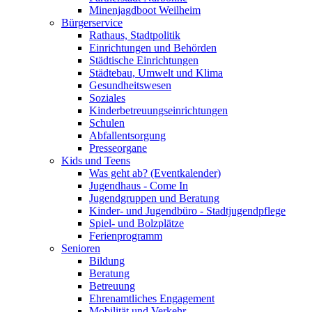
Minenjagdboot Weilheim
Bürgerservice
Rathaus, Stadtpolitik
Einrichtungen und Behörden
Städtische Einrichtungen
Städtebau, Umwelt und Klima
Gesundheitswesen
Soziales
Kinderbetreuungseinrichtungen
Schulen
Abfallentsorgung
Presseorgane
Kids und Teens
Was geht ab? (Eventkalender)
Jugendhaus - Come In
Jugendgruppen und Beratung
Kinder- und Jugendbüro - Stadtjugendpflege
Spiel- und Bolzplätze
Ferienprogramm
Senioren
Bildung
Beratung
Betreuung
Ehrenamtliches Engagement
Mobilität und Verkehr