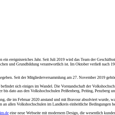
ein ereignisreiches Jahr. Seit Juli 2019 wird das Team der Geschäftsst
chen und Grundbildung verantwortlich ist. Im Oktober verließ nach 19-j
 gegeben. Seit der Mitgliederversammlung am 27. November 2019 gehör
ll befindet sich einiges im Wandel. Die Vorstandschaft der Volkshochs
 bis dato aus den Volkshochschulen Peißenberg, Peiting, Penzberg und
ung, die im Februar 2020 anstand und mit Bravour absolviert wurde, w
nun an allen Volkshochschulen im Landkreis einheitliche Bedingungen h
im.de
eine neue Webseite mit modernem Design, die wesentlich kundenf