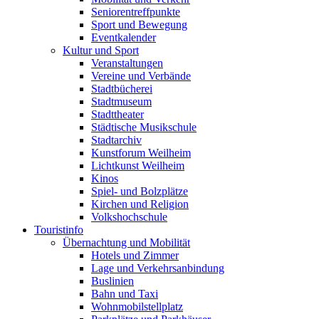
Seniorentreffpunkte
Sport und Bewegung
Eventkalender
Kultur und Sport
Veranstaltungen
Vereine und Verbände
Stadtbücherei
Stadtmuseum
Stadttheater
Städtische Musikschule
Stadtarchiv
Kunstforum Weilheim
Lichtkunst Weilheim
Kinos
Spiel- und Bolzplätze
Kirchen und Religion
Volkshochschule
Touristinfo
Übernachtung und Mobilität
Hotels und Zimmer
Lage und Verkehrsanbindung
Buslinien
Bahn und Taxi
Wohnmobilstellplatz