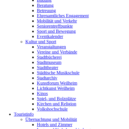
Bildung
Beratung
Betreuung
Ehrenamtliches Engagement
Mobilität und Verkehr
Seniorentreffpunkte
Sport und Bewegung
Eventkalender
Kultur und Sport
Veranstaltungen
Vereine und Verbände
Stadtbücherei
Stadtmuseum
Stadttheater
Städtische Musikschule
Stadtarchiv
Kunstforum Weilheim
Lichtkunst Weilheim
Kinos
Spiel- und Bolzplätze
Kirchen und Religion
Volkshochschule
Touristinfo
Übernachtung und Mobilität
Hotels und Zimmer