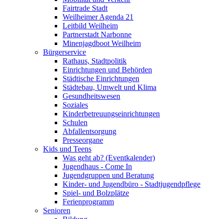
Fairtrade Stadt
Weilheimer Agenda 21
Leitbild Weilheim
Partnerstadt Narbonne
Minenjagdboot Weilheim
Bürgerservice
Rathaus, Stadtpolitik
Einrichtungen und Behörden
Städtische Einrichtungen
Städtebau, Umwelt und Klima
Gesundheitswesen
Soziales
Kinderbetreuungseinrichtungen
Schulen
Abfallentsorgung
Presseorgane
Kids und Teens
Was geht ab? (Eventkalender)
Jugendhaus - Come In
Jugendgruppen und Beratung
Kinder- und Jugendbüro - Stadtjugendpflege
Spiel- und Bolzplätze
Ferienprogramm
Senioren