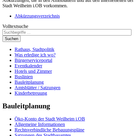
Abkürzungen, die in den Amtsblättern und auf den Internetseiten der
Stadt Weilheim i.OB vorkommen.
Abkürzungsverzeichnis
Volltextsuche
Suchen
Rathaus, Stadtpolitik
Was erledige ich wo?
Bürgerserviceportal
Eventkalender
Hotels und Zimmer
Buslinien
Bauleitplanung
Amtsblätter / Satzungen
Kinderbetreuung
Bauleitplanung
Öko-Konto der Stadt Weilheim i.OB
Allgemeine Informationen
Rechtsverbindliche Bebauungspläne
Satzungen des Stadtbauamtes