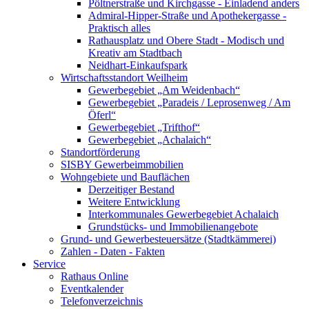
Pöltnerstraße und Kirchgasse - Einladend anders
Admiral-Hipper-Straße und Apothekergasse -
Praktisch alles
Rathausplatz und Obere Stadt - Modisch und
Kreativ am Stadtbach
Neidhart-Einkaufspark
Wirtschaftsstandort Weilheim
Gewerbegebiet „Am Weidenbach“
Gewerbegebiet „Paradeis / Leprosenweg / Am
Öferl“
Gewerbegebiet „Trifthof“
Gewerbegebiet „Achalaich“
Standortförderung
SISBY Gewerbeimmobilien
Wohngebiete und Bauflächen
Derzeitiger Bestand
Weitere Entwicklung
Interkommunales Gewerbegebiet Achalaich
Grundstücks- und Immobilienangebote
Grund- und Gewerbesteuersätze (Stadtkämmerei)
Zahlen - Daten - Fakten
Service
Rathaus Online
Eventkalender
Telefonverzeichnis