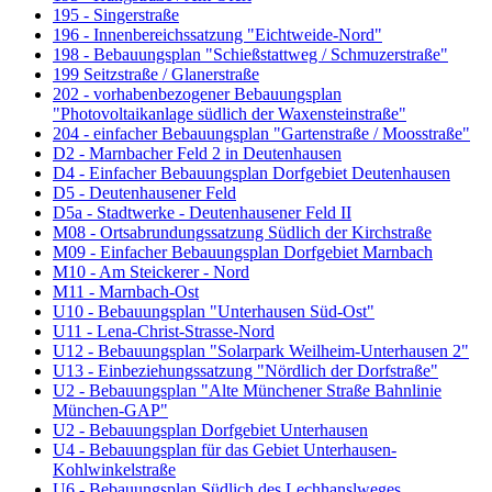
195 - Singerstraße
196 - Innenbereichssatzung "Eichtweide-Nord"
198 - Bebauungsplan "Schießstattweg / Schmuzerstraße"
199 Seitzstraße / Glanerstraße
202 - vorhabenbezogener Bebauungsplan
"Photovoltaikanlage südlich der Waxensteinstraße"
204 - einfacher Bebauungsplan "Gartenstraße / Moosstraße"
D2 - Marnbacher Feld 2 in Deutenhausen
D4 - Einfacher Bebauungsplan Dorfgebiet Deutenhausen
D5 - Deutenhausener Feld
D5a - Stadtwerke - Deutenhausener Feld II
M08 - Ortsabrundungssatzung Südlich der Kirchstraße
M09 - Einfacher Bebauungsplan Dorfgebiet Marnbach
M10 - Am Steickerer - Nord
M11 - Marnbach-Ost
U10 - Bebauungsplan "Unterhausen Süd-Ost"
U11 - Lena-Christ-Strasse-Nord
U12 - Bebauungsplan "Solarpark Weilheim-Unterhausen 2"
U13 - Einbeziehungssatzung "Nördlich der Dorfstraße"
U2 - Bebauungsplan "Alte Münchener Straße Bahnlinie
München-GAP"
U2 - Bebauungsplan Dorfgebiet Unterhausen
U4 - Bebauungsplan für das Gebiet Unterhausen-
Kohlwinkelstraße
U6 - Bebauungsplan Südlich des Lechhanslweges