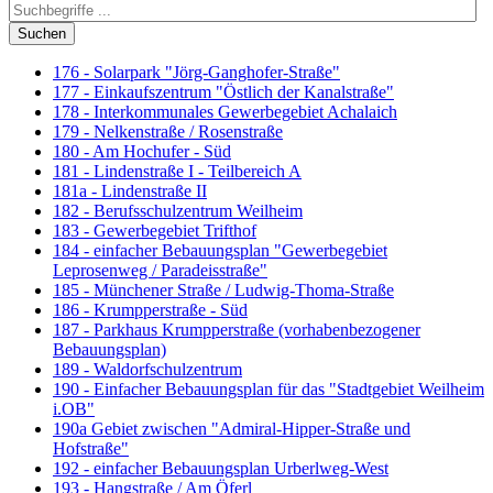
Suchen
176 - Solarpark "Jörg-Ganghofer-Straße"
177 - Einkaufszentrum "Östlich der Kanalstraße"
178 - Interkommunales Gewerbegebiet Achalaich
179 - Nelkenstraße / Rosenstraße
180 - Am Hochufer - Süd
181 - Lindenstraße I - Teilbereich A
181a - Lindenstraße II
182 - Berufsschulzentrum Weilheim
183 - Gewerbegebiet Trifthof
184 - einfacher Bebauungsplan "Gewerbegebiet
Leprosenweg / Paradeisstraße"
185 - Münchener Straße / Ludwig-Thoma-Straße
186 - Krumpperstraße - Süd
187 - Parkhaus Krumpperstraße (vorhabenbezogener
Bebauungsplan)
189 - Waldorfschulzentrum
190 - Einfacher Bebauungsplan für das "Stadtgebiet Weilheim
i.OB"
190a Gebiet zwischen "Admiral-Hipper-Straße und
Hofstraße"
192 - einfacher Bebauungsplan Urberlweg-West
193 - Hangstraße / Am Öferl