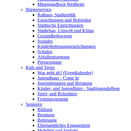
Minenjagdboot Weilheim
Bürgerservice
Rathaus, Stadtpolitik
Einrichtungen und Behörden
Städtische Einrichtungen
Städtebau, Umwelt und Klima
Gesundheitswesen
Soziales
Kinderbetreuungseinrichtungen
Schulen
Abfallentsorgung
Presseorgane
Kids und Teens
Was geht ab? (Eventkalender)
Jugendhaus - Come In
Jugendgruppen und Beratung
Kinder- und Jugendbüro - Stadtjugendpflege
Spiel- und Bolzplätze
Ferienprogramm
Senioren
Bildung
Beratung
Betreuung
Ehrenamtliches Engagement
Mobilität und Verkehr