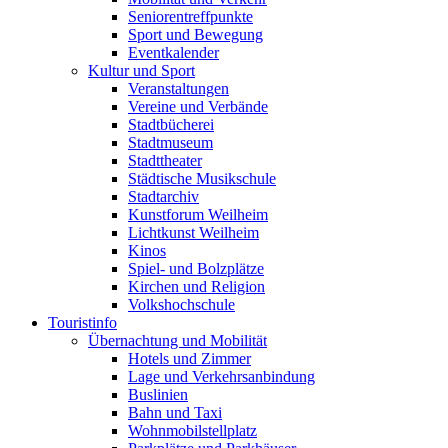
Seniorentreffpunkte
Sport und Bewegung
Eventkalender
Kultur und Sport
Veranstaltungen
Vereine und Verbände
Stadtbücherei
Stadtmuseum
Stadttheater
Städtische Musikschule
Stadtarchiv
Kunstforum Weilheim
Lichtkunst Weilheim
Kinos
Spiel- und Bolzplätze
Kirchen und Religion
Volkshochschule
Touristinfo
Übernachtung und Mobilität
Hotels und Zimmer
Lage und Verkehrsanbindung
Buslinien
Bahn und Taxi
Wohnmobilstellplatz