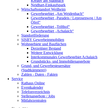
Kreativ am Stadtbach
Neidhart-Einkaufspark
Wirtschaftsstandort Weilheim
Gewerbegebiet „Am Weidenbach“
Gewerbegebiet „Paradeis / Leprosenweg / Am
Öferl“
Gewerbegebiet „Trifthof“
Gewerbegebiet „Achalaich“
Standortförderung
SISBY Gewerbeimmobilien
Wohngebiete und Bauflächen
Derzeitiger Bestand
Weitere Entwicklung
Interkommunales Gewerbegebiet Achalaich
Grundstücks- und Immobilienangebote
Grund- und Gewerbesteuersätze
(Stadtkämmerei)
Zahlen - Daten - Fakten
Service
Rathaus Online
Eventkalender
Telefonverzeichnis
Stellenangebote / Jobs
Mitfahrzentralen