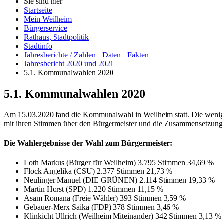
Sie sind hier
Startseite
Mein Weilheim
Bürgerservice
Rathaus, Stadtpolitik
Stadtinfo
Jahresberichte / Zahlen - Daten - Fakten
Jahresbericht 2020 und 2021
5.1. Kommunalwahlen 2020
5.1. Kommunalwahlen 2020
Am 15.03.2020 fand die Kommunalwahl in Weilheim statt. Die wenige
mit ihren Stimmen über den Bürgermeister und die Zusammensetzung 
Die Wahlergebnisse der Wahl zum Bürgermeister:
Loth Markus (Bürger für Weilheim) 3.795 Stimmen 34,69 %
Flock Angelika (CSU) 2.377 Stimmen 21,73 %
Neulinger Manuel (DIE GRÜNEN) 2.114 Stimmen 19,33 %
Martin Horst (SPD) 1.220 Stimmen 11,15 %
Asam Romana (Freie Wähler) 393 Stimmen 3,59 %
Gebauer-Merx Saika (FDP) 378 Stimmen 3,46 %
Klinkicht Ullrich (Weilheim Miteinander) 342 Stimmen 3,13 %