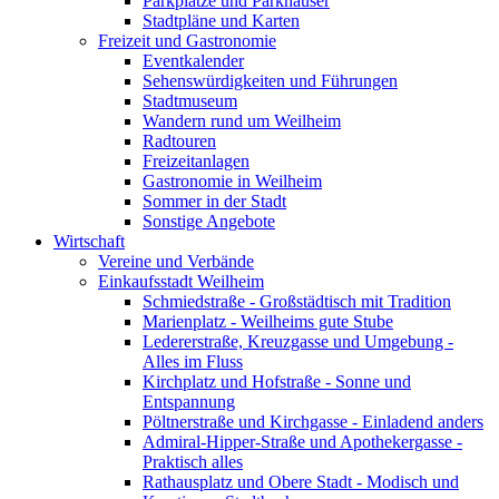
Parkplätze und Parkhäuser
Stadtpläne und Karten
Freizeit und Gastronomie
Eventkalender
Sehenswürdigkeiten und Führungen
Stadtmuseum
Wandern rund um Weilheim
Radtouren
Freizeitanlagen
Gastronomie in Weilheim
Sommer in der Stadt
Sonstige Angebote
Wirtschaft
Vereine und Verbände
Einkaufsstadt Weilheim
Schmiedstraße - Großstädtisch mit Tradition
Marienplatz - Weilheims gute Stube
Ledererstraße, Kreuzgasse und Umgebung -
Alles im Fluss
Kirchplatz und Hofstraße - Sonne und
Entspannung
Pöltnerstraße und Kirchgasse - Einladend anders
Admiral-Hipper-Straße und Apothekergasse -
Praktisch alles
Rathausplatz und Obere Stadt - Modisch und