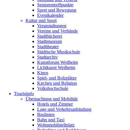
Seniorentreffpunkte
Sport und Bewegung
Eventkalender
Kultur und Sport
Veranstaltungen
Vereine und Verbände
Stadtbücherei
Stadtmuseum
Stadttheater
Städtische Musikschule
Stadtarchiv
Kunstforum Weilheim
Lichtkunst Weilheim
Kinos
Spiel- und Bolzplätze
Kirchen und Religion
Volkshochschule
Touristinfo
Übernachtung und Mobilität
Hotels und Zimmer
Lage und Verkehrsanbindung
Buslinien
Bahn und Taxi
Wohnmobilstellplatz