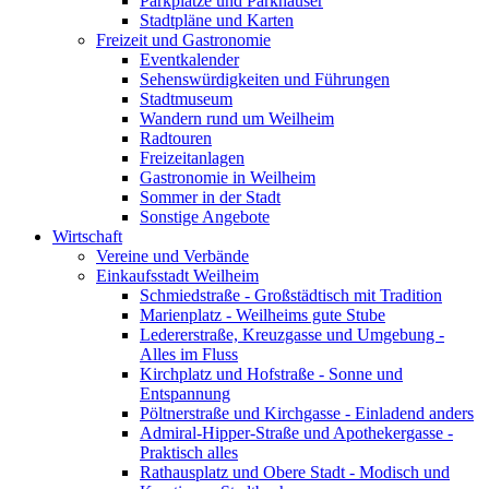
Parkplätze und Parkhäuser
Stadtpläne und Karten
Freizeit und Gastronomie
Eventkalender
Sehenswürdigkeiten und Führungen
Stadtmuseum
Wandern rund um Weilheim
Radtouren
Freizeitanlagen
Gastronomie in Weilheim
Sommer in der Stadt
Sonstige Angebote
Wirtschaft
Vereine und Verbände
Einkaufsstadt Weilheim
Schmiedstraße - Großstädtisch mit Tradition
Marienplatz - Weilheims gute Stube
Ledererstraße, Kreuzgasse und Umgebung -
Alles im Fluss
Kirchplatz und Hofstraße - Sonne und
Entspannung
Pöltnerstraße und Kirchgasse - Einladend anders
Admiral-Hipper-Straße und Apothekergasse -
Praktisch alles
Rathausplatz und Obere Stadt - Modisch und