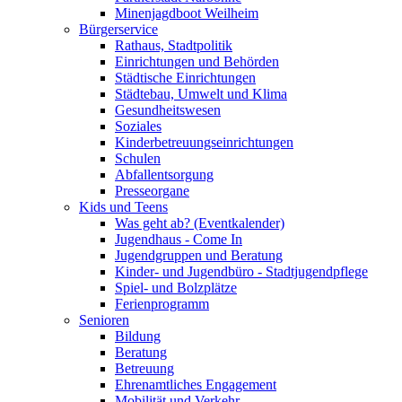
Minenjagdboot Weilheim
Bürgerservice
Rathaus, Stadtpolitik
Einrichtungen und Behörden
Städtische Einrichtungen
Städtebau, Umwelt und Klima
Gesundheitswesen
Soziales
Kinderbetreuungseinrichtungen
Schulen
Abfallentsorgung
Presseorgane
Kids und Teens
Was geht ab? (Eventkalender)
Jugendhaus - Come In
Jugendgruppen und Beratung
Kinder- und Jugendbüro - Stadtjugendpflege
Spiel- und Bolzplätze
Ferienprogramm
Senioren
Bildung
Beratung
Betreuung
Ehrenamtliches Engagement
Mobilität und Verkehr