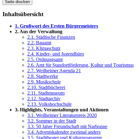
Seite drucken
Inhaltsübersicht
1. Grußwort des Ersten Bürgermeisters
2. Aus der Verwaltung
2.1. Städtische Finanzen
2.2. Bauamt
2.3. Klimaschutz
2.4. Kinder- und Jugendbüro
2.5. Ordnungsamt
2.6. Amt für Standortförderung, Kultur und Tourismus
2.7. Weilheimer Agenda 21
2.8. Stadtwerke
2.9. Musikschule
2.10. Stadtbücherei
2.11. Stadtmuseum
2.12. Stadtarchiv
2.13. Volkshochschule
3. Highlights, Veranstaltungen und Aktionen
3.1. Weilheimer Literaturpreis 2020
3.2. Sommer in der Stadt
3.3. 50 Jahre Freundschaft mit Narbonne
3.4. Adventskalender zweimal anders
3.5. Stadttheater und Kulturprogramm