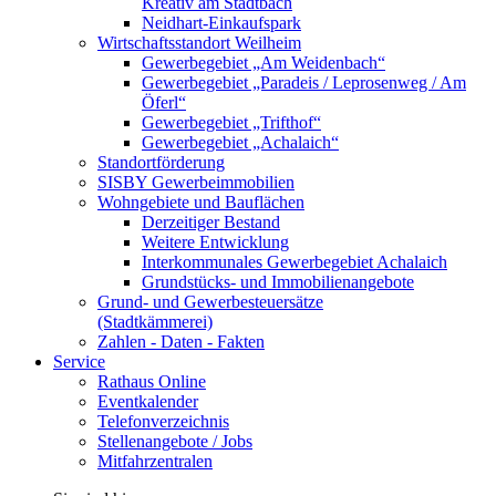
Kreativ am Stadtbach
Neidhart-Einkaufspark
Wirtschaftsstandort Weilheim
Gewerbegebiet „Am Weidenbach“
Gewerbegebiet „Paradeis / Leprosenweg / Am
Öferl“
Gewerbegebiet „Trifthof“
Gewerbegebiet „Achalaich“
Standortförderung
SISBY Gewerbeimmobilien
Wohngebiete und Bauflächen
Derzeitiger Bestand
Weitere Entwicklung
Interkommunales Gewerbegebiet Achalaich
Grundstücks- und Immobilienangebote
Grund- und Gewerbesteuersätze
(Stadtkämmerei)
Zahlen - Daten - Fakten
Service
Rathaus Online
Eventkalender
Telefonverzeichnis
Stellenangebote / Jobs
Mitfahrzentralen