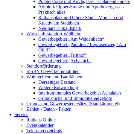
Pöltnerstraße und Kirchgasse - Einladend anders
Admiral-Hipper-Straße und Apothekergasse -
Praktisch alles
Rathausplatz und Obere Stadt - Modisch und
Kreativ am Stadtbach
Neidhart-Einkaufspark
Wirtschaftsstandort Weilheim
Gewerbegebiet „Am Weidenbach“
Gewerbegebiet „Paradeis / Leprosenweg / Am
Öferl“
Gewerbegebiet „Trifthof“
Gewerbegebiet „Achalaich“
Standortförderung
SISBY Gewerbeimmobilien
Wohngebiete und Bauflächen
Derzeitiger Bestand
Weitere Entwicklung
Interkommunales Gewerbegebiet Achalaich
Grundstücks- und Immobilienangebote
Grund- und Gewerbesteuersätze (Stadtkämmerei)
Zahlen - Daten - Fakten
Service
Rathaus Online
Eventkalender
Telefonverzeichnis