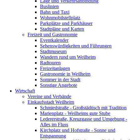
Lage und Verkehrsanbindung
Buslinien
Bahn und Taxi
Wohnmobilstellplatz
Parkplätze und Parkhäuser
Stadtpläne und Karten
Freizeit und Gastronomie
Eventkalender
Sehenswürdigkeiten und Führungen
Stadtmuseum
Wandern rund um Weilheim
Radtouren
Freizeitanlagen
Gastronomie in Weilheim
Sommer in der Stadt
Sonstige Angebote
Wirtschaft
Vereine und Verbände
Einkaufsstadt Weilheim
Schmiedstraße - Großstädtisch mit Tradition
Marienplatz - Weilheims gute Stube
Ledererstraße, Kreuzgasse und Umgebung -
Alles im Fluss
Kirchplatz und Hofstraße - Sonne und
Entspannung