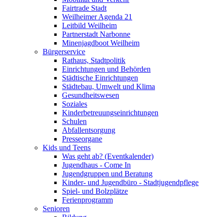
Fairtrade Stadt
Weilheimer Agenda 21
Leitbild Weilheim
Partnerstadt Narbonne
Minenjagdboot Weilheim
Bürgerservice
Rathaus, Stadtpolitik
Einrichtungen und Behörden
Städtische Einrichtungen
Städtebau, Umwelt und Klima
Gesundheitswesen
Soziales
Kinderbetreuungseinrichtungen
Schulen
Abfallentsorgung
Presseorgane
Kids und Teens
Was geht ab? (Eventkalender)
Jugendhaus - Come In
Jugendgruppen und Beratung
Kinder- und Jugendbüro - Stadtjugendpflege
Spiel- und Bolzplätze
Ferienprogramm
Senioren