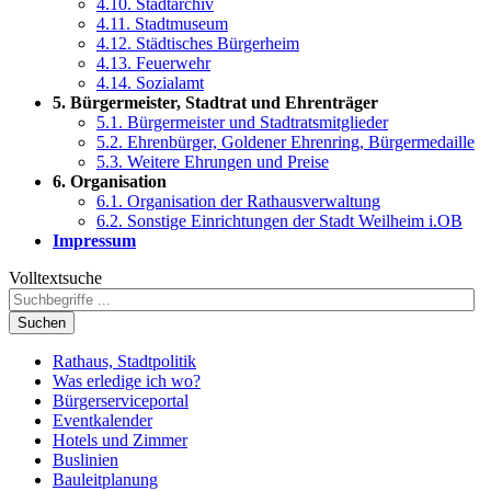
4.10. Stadtarchiv
4.11. Stadtmuseum
4.12. Städtisches Bürgerheim
4.13. Feuerwehr
4.14. Sozialamt
5. Bürgermeister, Stadtrat und Ehrenträger
5.1. Bürgermeister und Stadtratsmitglieder
5.2. Ehrenbürger, Goldener Ehrenring, Bürgermedaille
5.3. Weitere Ehrungen und Preise
6. Organisation
6.1. Organisation der Rathausverwaltung
6.2. Sonstige Einrichtungen der Stadt Weilheim i.OB
Impressum
Volltextsuche
Suchen
Rathaus, Stadtpolitik
Was erledige ich wo?
Bürgerserviceportal
Eventkalender
Hotels und Zimmer
Buslinien
Bauleitplanung