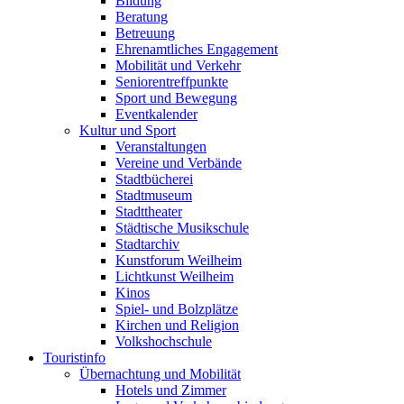
Bildung
Beratung
Betreuung
Ehrenamtliches Engagement
Mobilität und Verkehr
Seniorentreffpunkte
Sport und Bewegung
Eventkalender
Kultur und Sport
Veranstaltungen
Vereine und Verbände
Stadtbücherei
Stadtmuseum
Stadttheater
Städtische Musikschule
Stadtarchiv
Kunstforum Weilheim
Lichtkunst Weilheim
Kinos
Spiel- und Bolzplätze
Kirchen und Religion
Volkshochschule
Touristinfo
Übernachtung und Mobilität
Hotels und Zimmer